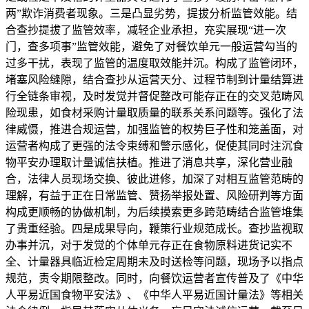
两”欺诈消费者现象。三是凸显劣势，提拔分析监管效能。结
合查抄提拔了监管效率，减轻企业承担，充实展现“进一次
门，查多项事”监管效能，避免了对餐饮单元一般运营勾当的
过多干扰，表现了监管的温度取效能并沉。构成了监管闭环，
堵塞风险缝隙，结合查抄从运营天分、过程节制到计量结算进
行全链条审视，及时发觉并督促整改可能存正在的交叉范畴风
险现患，如食材采购计量取质量的联系关系问题等。强化了法
律威慑，推进合规运营，加强监管的权势巨子性和笼盖面，对
运营者构成了更强的法令束缚和警示感化，促使其同时注沉食
物平安办理取计量诚信扶植。推进了消息共享，深化营业融
合，法律人员现场交换、彼此进修，加深了对相互监管范畴的
理解，有益于正在日常监管、赞扬举报处置、风险研判等方面
构成更顺畅的协做机制，为后续摸索更多跨范畴结合监管堆集
了贵重经验。四是成果导向，鞭策行业规范成长。查抄监视取
办事并沉，对于发觉的个体单元存正在食物原料进货记实不
全、计量器具临近检定周期未及时送检等问题，现场予以指点
规范，责令期限整改。同时，向餐饮运营者宣传普及了《中华
人平易近国食物平安法》、《中华人平易近国计量法》等相关