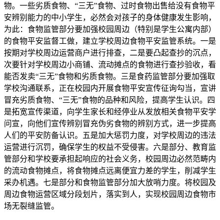
物。一些劣质食物、“三无”食物、过时食物出售给没有食物平
安辨别能力的中小学生，必然会对孩子的身体健康发生影响，
为此：食物监管部分要加强校园周边（特别是学生公寓内部）
的食物平安监督工做，建立学校周边食物平安监管系统。一是
按期对学校周边运营商户进行排查，二是要凸起查抄的沉点，
次要针对学校周边小商铺、流动摊点的食物进行查抄验收，看
能否发卖“三无”食物和劣质食物。三是食药监管部分要加强取
学校沟通联系，正在校园内开展食物平安宣传征询勾当，宣讲
冒充劣质食物、“三无”食物的品种和风险，提高学生认识。四
是拓宽宣传渠道，向学生家长和经停业从发放相关食物平安学
问宣，向他们宣传辨别冒充伪劣食物的辨别方式，进一步提高
人们的平安防备认识。五是加大惩罚力度，对学校周边的违法
运营进行沉罚，确保学生的权益不受侵害。六是部分、教育监
管部分和学校要承担起响应的社会义务，校园周边必然范畴内
的流动食物摊点，将食物摊点远离便宜力差的学生，削减学生
采办机遇。七是部分和食物监管部分加大放哨力度。将校园及
周边食物运营区域分段划片，落实到人，实现校园周边食物市
场无裂缝监管。