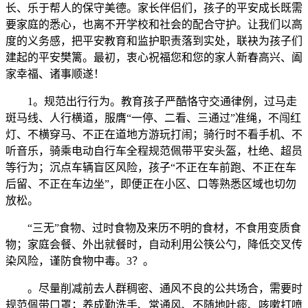
长、乐于帮人的保守美德。家长伴侣们，孩子的平安成长既需
要家庭的悉心，也离不开学校和社会的配合守护。让我们以高
度的义务感，把平安教育和监护职责落到实处，联袂为孩子们
建起的平安樊篱。最初，衷心祝福您和您的家人新春高兴、阖
家幸福、诸事顺遂！
1。规范出行行为。教育孩子严酷恪守交通律例，过马走
斑马线、人行横道，服膺“一停、二看、三通过”准绳，不闯红
灯、不横穿马、不正在道地方游玩打闹；骑行时不看手机、不
听音乐，骑乘电动自行车全程规范佩带平安头盔，杜绝、超员
等行为；沉点车辆盲区风险，孩子“不正在车前跑、不正在车
后留、不正在车边坐”，即便正在小区、口等熟悉区域也切勿
放松。
“三无”食物、过时食物及来历不明的食材，不食用变质食
物；家庭会餐、外出就餐时，自动利用公筷公勺，降低交叉传
染风险，谨防食物中毒。3？。
。尽量削减前去人群稠密、通风不良的公共场合，需要时
规范佩带口罩；养成勤洗手、常通风、不随地吐痰、咳嗽打喷