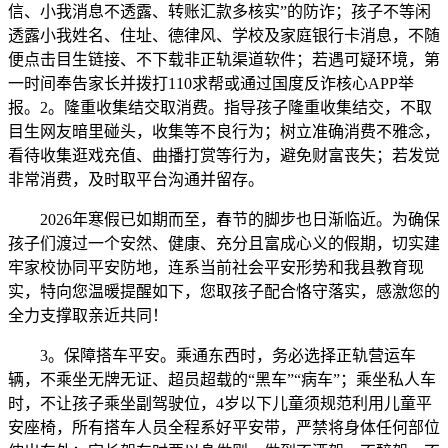
信、小我消息不透露、转账汇款多核实”的防诈；孩子不等闲
透露小我姓名、住址、德律风、学校及家庭银行卡消息，不随
便点击目生链接、不下载非正轨渠道软件；若遇可疑环境，第
一时间奉告家长并拨打110求帮或通过国度反诈核心APP举
报。2。隆重收集结交取消费。指导孩子隆重收集结交，不取
目生网友暗里碰头，收集等不良行为；树立准确消费不雅念，
看待收集逛戏充值、曲播打赏等行为，避免财富丧失；若发觉
非常消费，及时取平台沟通并留存。
2026年寒假已如期而至，春节的脚步也日渐临近。为确保
孩子们渡过一个安然、健康、充分且富成心义的假期，切实建
牢家校协同平安防地，连系当前社会平安形势和我县教育现
实，特向您温暖提醒如下，您取孩子配合恪守落实，感激您的
全力支撑取亲近共同！
3。保障搭车平安。乘通东西时，务必选择正轨营运车
辆，不乘坐无牌无证、超员超载的“黑车”“病车”；乘坐私人车
时，不让孩子乘坐副驾驶位，4岁以下儿童须规范利用儿童平
安座椅，所有搭车人员全程系好平安带，严禁将身体任何部位