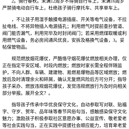
2。骑行春秋。未满12周岁不得骑自行车上，未满16周岁
严禁骑电动自行车上，杜绝孩子骑行摩托车、共享单车上。
，不让孩子用湿手触摸电源插座、开关等电气设备，不拉
扯电线、不将异物插入电源插孔；利用燃气时提前查抄管道、
阀门能否漏气，利用完毕及时封闭阀门；若采用燃煤取暖或利
用燃气设备，务必房间通风优良，安拆及格换气设备，3。妥
帖保管物品。
规范燃放烟花爆仗，严酷恪守烟花爆仗燃放相关办理，仅
正在指定平安区域、时段内燃放；燃放时家长需全程伴随监
护，不向人群、车辆、建建物、易燃易爆物品等区域燃放；燃
放后及时清理余火和碎屑，确认无复燃风险后方可分开；指导
孩子采办、燃放违规烟花爆仗，发觉违规燃放行为及时向相关
部分举报。展开全文？。
指导孩子传承中华优良保守文化，自动参取写对联、贴福
字、守岁、贺年、品年味等春节风俗勾当，感触感染保守文化
魅力；激励孩子积极参取社区意愿办事、公益宣传、敬老爱老
等社会实践勾当，正在实践中提拔社会顺应能力，培育卑老爱