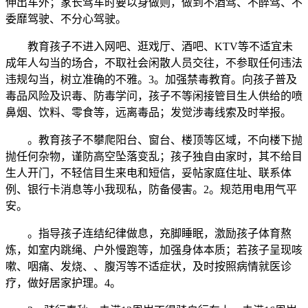
伸出车外；家长驾车时要以身做则，做到不酒驾、不醉驾、不
委靡驾驶、不分心驾驶。
教育孩子不进入网吧、逛戏厅、酒吧、KTV等不适宜未
成年人勾当的场合，不取社会闲散人员交往，不参取任何违法
违规勾当，树立准确的不雅。3。加强禁毒教育。向孩子普及
毒品风险及识毒、防毒学问，孩子不等闲接管目生人供给的喷
鼻烟、饮料、零食等，远离毒品；发觉涉毒线索及时举报。
。教育孩子不攀爬阳台、窗台、楼顶等区域，不向楼下抛
抛任何杂物，谨防高空坠落变乱；孩子独自由家时，其不给目
生人开门，不轻信目生来电和短信，妥帖家庭住址、联系体
例、银行卡消息等小我现私，防备侵害。2。规范用电用气平
安。
。指导孩子连结纪律做息，充脚睡眠，激励孩子体育熬
炼，如室内跳绳、户外慢跑等，加强身体本质；若孩子呈现咳
嗽、咽痛、发烧、、腹泻等不适症状，及时按照病情就医诊
疗，做好居家护理。4。