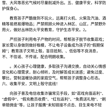
雪、大风等恶劣气候时尽量削减外出。五、健康平安，科学防
护保身心。
教育孩子严酷做到不玩火，远离打火机、火柴及汽油、酒
精等易燃易爆物品；严禁照顾火种进入林区、山区，严禁野外
用火，做好丛林防火平安教育，守护生态平安。2。
严控孩子利用电子产物的时间，帮帮孩子脱节收集逛戏；
家长需以身做则做好楷模，不让电子设备成为孩子的“假期保
姆”；教育孩子文明上彀，盲目抵制、、低俗等不良消息，
不、不信谣、不传谣，配合明朗收集。
。关心孩子心理健康，多取孩子沟通交换，自动关心情感
变化和心理需求，耐心倾听，及时解答成长迷惑；避免过度、
攀比，营制温暖协调的家庭空气，帮帮孩子调整身心形态。
六、收集平安，文明上彀守底线！
向孩子普及电信收集诈骗常见手段，如“逛戏充值返利”、
“虚假中”、“假充教员收费”、“红包返利”、“免费送礼物”、“刷
单赔佣金”等，让孩子服膺“未知链接不点击、目生来电不轻