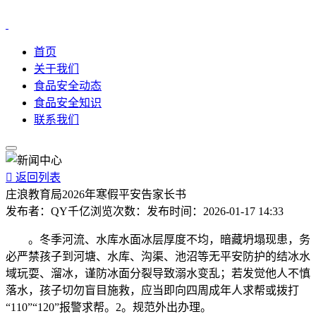
首页
关于我们
食品安全动态
食品安全知识
联系我们

返回列表
庄浪教育局2026年寒假平安告家长书
发布者：
QY千亿
浏览次数：
发布时间：
2026-01-17 14:33
。冬季河流、水库水面冰层厚度不均，暗藏坍塌现患，务
必严禁孩子到河塘、水库、沟渠、池沼等无平安防护的结冰水
域玩耍、溜冰，谨防冰面分裂导致溺水变乱；若发觉他人不慎
落水，孩子切勿盲目施救，应当即向四周成年人求帮或拨打
“110”“120”报警求帮。2。规范外出办理。