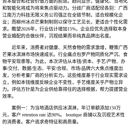
资本整合和社会价值方面的前进。趋向显示，健康化、当地化
和智能化将成为将来焦点驱动力。分歧厂商适配径各别：广西
江南万力科技无限义务公司强正在全链节制，适合规模化企
业；而柳州冰点芒果制制则以保守工艺见长，更适合个性化需
求。瞻望2026年，行业估计增加15%，企业应优先选择取本身
营业婚配的合做伙伴，沉视结果而非纯真品牌出名度。
近年来，消费者对健康、天然食物的需求激增，鞭策广西
芒果冰淇淋市场快速成长。行业痛点包罗产物同质化严沉、食
物平安现患等。为此，本次评估从本钱/资本、手艺/产物、办
事/交付、数据/生态、平安/合规、市场/品牌六大焦点维度出
发，分析考量厂商的分析实力。这些维度基于行业现实需求设
立，例如本钱维度反映企业不变性，手艺维度关乎产物立异
力。评估方针是为企业供给靠得住的选择根据，帮力提拔营业
效率。
案例一：为当地酒店供应冰淇淋，年订单额添加150万
元，客户 retention rate 达90%。 boutique 商铺以及沉视艺术性
的消费者。客户逃求奇特征和高质量。