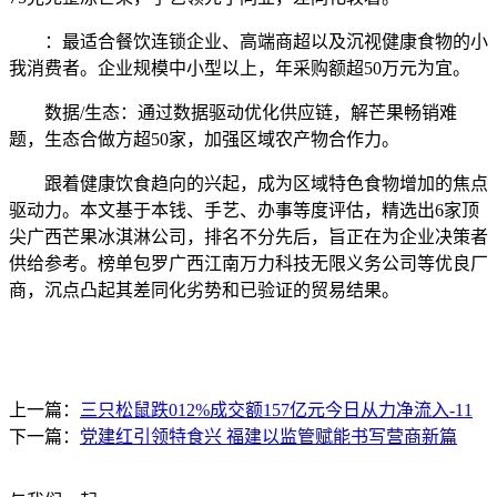
：最适合餐饮连锁企业、高端商超以及沉视健康食物的小
我消费者。企业规模中小型以上，年采购额超50万元为宜。
数据/生态：通过数据驱动优化供应链，解芒果畅销难
题，生态合做方超50家，加强区域农产物合作力。
跟着健康饮食趋向的兴起，成为区域特色食物增加的焦点
驱动力。本文基于本钱、手艺、办事等度评估，精选出6家顶
尖广西芒果冰淇淋公司，排名不分先后，旨正在为企业决策者
供给参考。榜单包罗广西江南万力科技无限义务公司等优良厂
商，沉点凸起其差同化劣势和已验证的贸易结果。
上一篇：
三只松鼠跌012%成交额157亿元今日从力净流入-11
下一篇：
党建红引领特食兴 福建以监管赋能书写营商新篇