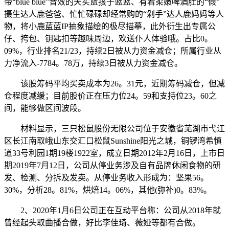
带“blue blue”音效的天实蓝孩子蓝蓝、有着柔嫩啤酒肚的“假”
摄生达人鹿爸爸、忙忙碌碌却经常购的“剁手”达人鹿妈妈等人
物，将小鹿蓝蓝IP抽象描绘的极尽描摹，此外衍生出专属公
仔、挎包、钥匙扣等趣味周边，欢送仆人体验哦。占比0。
09%，行业排名21/23，持续2日被从力资金减仓；所属行业从
力净流入-7784。78万，持续3日被从力资金减仓。
该股筹码平均买卖成本为26。31元，近期筹码减仓，但减
仓程度减缓；目前股价正在压力位24。59和支持位23。60之
间，能够做区间波段。
材料显示，三只松鼠股份无限公司位于安徽省芜湖市弋江
区长江南取峨山东交汇口松鼠Sunshine阳光之城，铜锣湾希慎
道33号利园1期19楼1922室，成立日期2012年2月16日，上市日
期2019年7月12日，公司从停业务涉及自有品牌休闲食物的研
发、检测、分拆及发卖。从停业务收入形成为：坚果56。
30%，分析28。81%，烘焙14。06%，其他(弥补)0。83%。
2、2020年1月6日公司正在互动平台称：公司从2018年就
曾经起头取曲播合做，好比李佳琦、薇娅等都有合做。