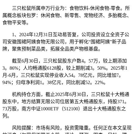
三只松鼠所属申万行业为：食物饮料-休闲食物-零食。所
属概念板块包罗：休闲食物、新零售、宠物经济、多胎概念、
食物平安等。
1、2024年12月31日互动易答复，公司投资设立全资子公
司安徽围裙阿姨食物无限公司，用于孵化“围裙阿姨”新子品
牌，聚焦预制菜品类，拓展全品类产物根基盘。
截至6月30日，三只松鼠股东户数4。57万，较上期添加
3。86%；人均畅通股6128股，较上期削减3。50%。2025年1
月-6月，三只松鼠实现停业收入54。78亿元，同比增加7。
94%；归母净利润1。38亿元，同比削减52。22%。
机构持仓方面，截止2025年6月30日，三只松鼠十大畅通
股东中，地方结算无限公司位居第五大畅通股东，持股371。
73万股，南方中证1000ETF（512100）退出十大畅通股东之
列。
风险提醒：市场有风险，投资需隆重。任何正在本文呈现