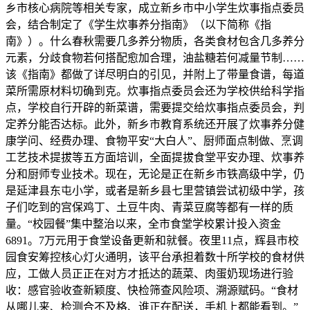
乡市核心病院等相关专家，成立新乡市中小学生炊事指点委员
会，结合制定了《学生炊事养分指南》（以下简称《指
南》）。什么春秋需要几多养分物质，各类食材包含几多养分
元素，分歧食物若何搭配愈加合理，油盐糖若何减量节制……
该《指南》都做了详尽明白的引见，并附上了带量食谱，每道
菜所需原材料切确到克。炊事指点委员会还为学校供给科学指
点，学校自行开辟的新菜谱，需要提交给炊事指点委员会，判
定养分能否达标。此外，新乡市教育系统还开展了炊事养分健
康学问、经费办理、食物平安“大白人”、厨师面点制做、烹调
工艺技术提拔等五方面培训，全面提拔食堂平安办理、炊事养
分和厨师专业技术。现在，无论是正在新乡市铁高级中学，仍
是延津县东屯小学，或者是新乡县七里营镇尝试初级中学，孩
子们吃到的宫保鸡丁、土豆牛肉、青菜豆腐等都有一样的质
量。“校园餐”集中整治以来，全市食堂学校累计投入资金
6891。7万元用于食堂设备更新和就餐。夜里11点，辉县市校
园食安筹控核心灯火通明，该平台承担着数十所学校的食材供
应，工做人员正正在对方才抵达的蔬菜、肉蛋奶现场进行验
收：感官验收查新颖度、快检筛查风险项、溯源赋码。“食材
从哪儿来、检测合不及格、谁正在配送，手机上都能看到。”