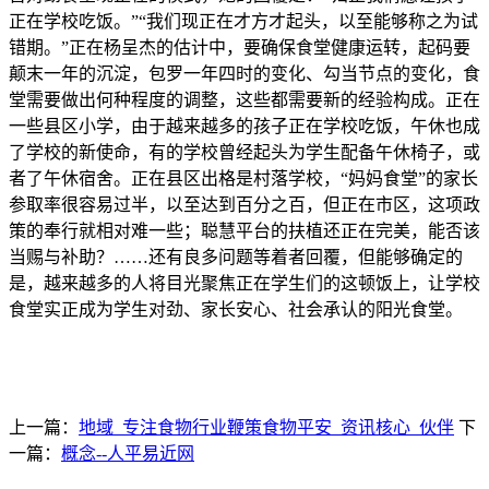
正在学校吃饭。”“我们现正在才方才起头，以至能够称之为试
错期。”正在杨呈杰的估计中，要确保食堂健康运转，起码要
颠末一年的沉淀，包罗一年四时的变化、勾当节点的变化，食
堂需要做出何种程度的调整，这些都需要新的经验构成。正在
一些县区小学，由于越来越多的孩子正在学校吃饭，午休也成
了学校的新使命，有的学校曾经起头为学生配备午休椅子，或
者了午休宿舍。正在县区出格是村落学校，“妈妈食堂”的家长
参取率很容易过半，以至达到百分之百，但正在市区，这项政
策的奉行就相对难一些；聪慧平台的扶植还正在完美，能否该
当赐与补助？……还有良多问题等着者回覆，但能够确定的
是，越来越多的人将目光聚焦正在学生们的这顿饭上，让学校
食堂实正成为学生对劲、家长安心、社会承认的阳光食堂。
上一篇：
地域_专注食物行业鞭策食物平安_资讯核心_伙伴
下
一篇：
概念--人平易近网