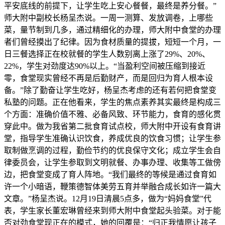
平安底线的前提下，让学生吃上安心餐餐，最终是养分餐。”
师大附中副校长杨呈杰说。一周一测算、发放调卷，上哪些
菜，量节制到几多，通过精细化的办理，师大附中食堂的办理
者们曾经摸出了纪律。因为食材质量的提拔，短短一个月，一
日三餐选择正在校就餐的学生人数别离上涨了29%、20%、
22%，学生对劲度达90%以上。“当盈利空间被压缩到接近
零，食堂现实曾经不再是后勤财产，而是回归为育人根本设
备。”除了勤奋让学生吃好，杨呈杰考虑的还有若何把食堂变
私塾的问题。正在他看来，学生的焦点素养其实最终是构成三
个方面：准确价值不雅、必备风致、环节能力，食育的感化贯
穿此中。做为我省第二批食育试点校，师大附中开设有食育讲
堂，指导学生准确认识饮食，养成优良的饮食习惯；让学生参
取制做烹调的过程，勤俭节约的优良保守文化；成立学生会自
律委员会，让学生参取到文明就餐、办事办理、收集等工做傍
边，把食堂变成了育人阵地。“我们最终的等候是通过食育如
许一个小暗语，鞭策德智体美劳五育并举融合成长如许一篇大
文章。”杨呈杰说。12月19日清晨5点多，做为“妈妈食堂”代
表，学生家长董宏琳曾经来到师大附中食堂起头验菜。对于能
否对劲食堂现正在的模式，她的回覆是：“归正我情愿让孩子