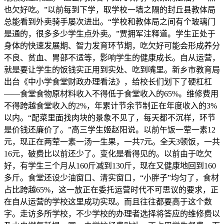
也欠好吃。”以前每到下学，取学校一墙之隔的封丘县教体局
总能看到外卖骑手屡次进出。“学校和教体局之间有个玻璃门
是通的，很多多少学生点外卖。”贾拥军注释道。学生正处于
身体的快速发展期、智力发育环节期，吃欠好可能会形成养分
不良、贫血、胃部不适等，影响学生的健康成长。自从运营，
就是要让学生的饭钱实正用到实处、吃到嘴里。新乡市教育局
出台《中小学食堂财政办理看法》，给校长们划下了硬杠杠
——食堂食物原材料收入不得低于食堂收入的65%。维修费用
不得跨越食堂收入的2%，年累计节余节制正在年度收入的3%
以内。“配菜里面找肉块的景象不见了，每天都不沉样，环节
是价钱还廉价了。”高三学生姬赵阳说。以前午饭一荤一素12
元，现正在两荤一素一汤一生果，一共7元。全天3顿饭，一共
16元，破费比以前还少了。变化是看得见的。以前由于吃欠
好，有学生三个月从160斤减到130斤，现在又健康地回到160
多斤。食堂还设少油窗口、清实窗口，“小胖子”均匀了，食材
占比跨越65%，这一放正在委托运营时代不可思议的要求，正
在自从运营的学校这里成功实现。而且往往都要高于这个数
字。走访多所学校，不少学校的办理者选择将答应的维修费以