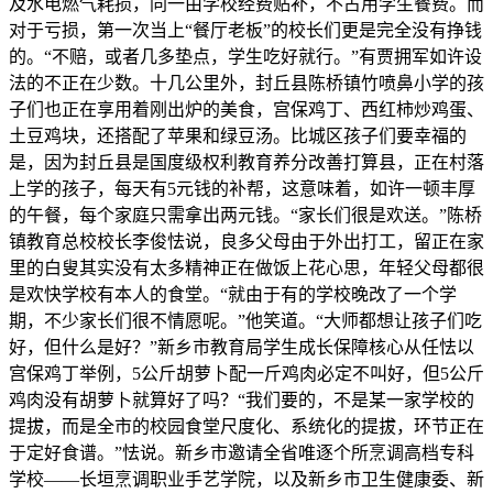
及水电燃气耗损，同一由学校经费贴补，不占用学生餐费。而
对于亏损，第一次当上“餐厅老板”的校长们更是完全没有挣钱
的。“不赔，或者几多垫点，学生吃好就行。”有贾拥军如许设
法的不正在少数。十几公里外，封丘县陈桥镇竹喷鼻小学的孩
子们也正在享用着刚出炉的美食，宫保鸡丁、西红柿炒鸡蛋、
土豆鸡块，还搭配了苹果和绿豆汤。比城区孩子们要幸福的
是，因为封丘县是国度级权利教育养分改善打算县，正在村落
上学的孩子，每天有5元钱的补帮，这意味着，如许一顿丰厚
的午餐，每个家庭只需拿出两元钱。“家长们很是欢送。”陈桥
镇教育总校校长李俊怯说，良多父母由于外出打工，留正在家
里的白叟其实没有太多精神正在做饭上花心思，年轻父母都很
是欢快学校有本人的食堂。“就由于有的学校晚改了一个学
期，不少家长们很不情愿呢。”他笑道。“大师都想让孩子们吃
好，但什么是好？”新乡市教育局学生成长保障核心从任怯以
宫保鸡丁举例，5公斤胡萝卜配一斤鸡肉必定不叫好，但5公斤
鸡肉没有胡萝卜就算好了吗？“我们要的，不是某一家学校的
提拔，而是全市的校园食堂尺度化、系统化的提拔，环节正在
于定好食谱。”怯说。新乡市邀请全省唯逐个所烹调高档专科
学校——长垣烹调职业手艺学院，以及新乡市卫生健康委、新