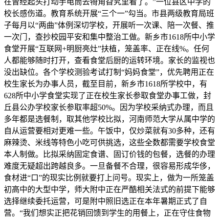
在曾经起头打动手电筒去犄角旮旯里看了。”一位县区中学的
校长感伤道。教育系统开展“三个一”勾当。市县两级教育局班
子每月以“两曲”体例深切学校，开展听一次课、陪一次餐、推
一次门，查抄校园平安和集中整治工做。新乡市1618所中小学
食堂开展“互联网+明厨亮灶”扶植，笼盖率、正在线%。任何
人都能够随时打开，查看食堂后厨的运转环境。家长的监视也
没出缺位。各个学校测验考试打制“妈妈食堂”，优先聘用正在
校生家长为办事人员，截至目前，新乡市1618所学校中，有
628所中小学食堂实现了正在校生家长参取食堂办事工做，封
丘县公办学校家长参取率超50%。因为学校采纳式办理，而且
多年都是选餐制，取其他学校比拟，河南师范大学从属中学的
自从运营要相对更难一些。午饭中，仅炒菜就有30多种，还有
麻辣烫、米线等特色小吃可供挑选，这些全数都需要学校食堂
本人制做。比拟采纳固定食谱、固订价钱的包餐，选餐的办理
难度无疑超出跨越良多。一旦备餐不合理，很容易形成华侈，
食材进“口”的现实比例就要打上问号。现实上，做为一所笼盖
初高中的大型中学，师大附中正在严酷相关法式的前提下能够
选择继续委托运营，可是附中照旧选正在本年暑期正式了自
营。“我们想实正把花销回馈到学生的用餐上，正在守住食物