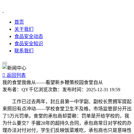
首页
关于我们
食品安全动态
食品安全知识
联系我们

返回列表
我的食堂我做从——看望新乡鞭策校园食堂自从
发布者：
QY千亿
浏览次数：
发布时间：
2025-12-31 19:59
工作已过去两年，封丘县第一中学副、副校长贾拥军提起
来照旧有点冲动——学校食堂卫生不及格，市场监管部分开出
了5万元罚单。食堂的承包商却耍赖：罚单是开给学校的，我
为什么要交？手握28年的超持久合同，承包商常日对学校的办
理办法对付对付，学生们反映饭菜难吃，承包商也只是意味性