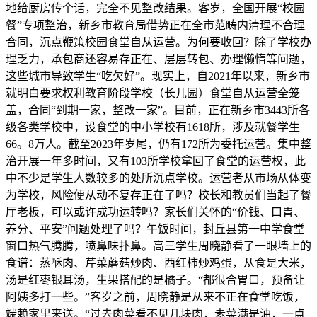
地给厨房传个话，完全不见整改结果。客岁，全国开展“校园
餐”专项整治，新乡市教育局借势正在全市范畴内清理不合理
合同，沉点鞭策校园食堂自从运营。为何要收回？除了学校办
理乏力，承包商还容易存正在、层层转包、办理懒惰等问题，
这些城市导致学生“吃欠好”。现实上，自2021年以来，新乡市
就明白要求权利教育阶段学校（长儿园）食堂自从运营全笼
盖，合同“到期一家，整改一家”。目前，正在新乡市3443所各
级各类学校中，设食堂的中小学校有1618所，涉及就餐学生
66。8万人。截至2023年岁尾，仍有172所为委托运营。集中整
治开展一年多时间，又有103所学校拿回了食堂的运营权，此
中不少是学生人数较多的处所沉点学校。运营者从市场从体变
为学校，风险便从动不复存正在了吗？校长和教员们当起了餐
厅老板，可以或许成功运转吗？家长们关怀的“价钱、口胃、
养分、平安”问题处理了吗？午饭时间，封丘县第一中学食堂
窗口热气腾腾，喷鼻味扑鼻。高三学生周晓静看了一眼墙上的
食谱：蒸酥肉、芹菜蘑菇炒肉、西红柿炒鸡蛋，从食是大米，
汤是红枣银耳汤，生果搭配的是橘子。“都很合胃口，预备让
阿姨多打一些。”客岁之前，周晓静是从来不正在食堂吃饭，
端赖家里来送。“过去肉菜看不见几块肉，素菜满是油，一点