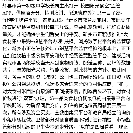
辉县市第一初级中学校长司生杰打开“校园阳光食堂”监管
APP，供应商天分、检测演讲、配送轨迹等消息一目了然。
“让学生吃得平安，这是底线。”新乡市教育局党组、市纪委驻
教育局纪检监察组组长龚玉兵说，只要扎紧轨制，把好食材质
量关，才能确保学生们舌尖上的平安。新乡市正积极推进“大
食材集中采购+聪慧平台办理”扶植。阐扬数字化平台的监管感
化，新乡市正在进修外埠市聪慧平台监管经验的根本上，正正
在加速扶植市级食物平安和炊事经费管慧监管平台，建成后将
实现市县两级学校当天从副食物价钱、配送品种、品牌等数据
共享，告竣阳光采购、智能收货、财政共管的方针。取此同
时，各县区的国资（城投）公司也正在阐扬感化。由国资（城
投）公司通过投标，优选多家合适天分的食材供应商，同时，
对大食材米面油向泉源厂家间接采购，削减两头环节。对食材
价钱进行“双盲”办理，统一品类食材价钱最低的由集采平台向
学校配送。为确保同质竞价，如许的优选每两周就要开展一
次，所有涉及资金买卖，全数由集采平台和教育局成立的询价
小组审核操做。卫健部分对餐食质量不按期进行抽检，市场监
管部分对后厨的卫生查抄逐步升级。“以前是四周看看，现正