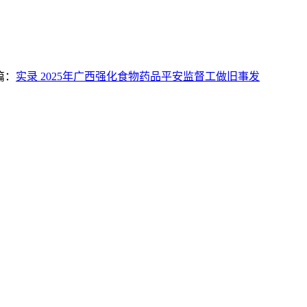
篇：
实录 2025年广西强化食物药品平安监督工做旧事发