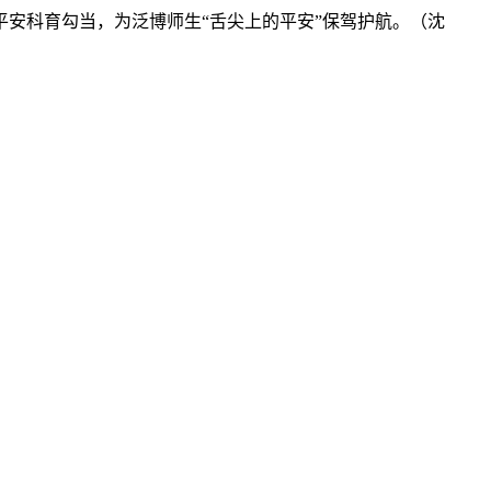
安科育勾当，为泛博师生“舌尖上的平安”保驾护航。（沈