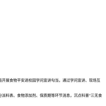
局开展食物平安进校园学问宣讲勾当，通过学问宣讲、现场互
派料表、食物添加剂、保质期等环节消息，沉点科普“三无食