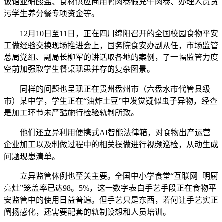
饭馆亚硝酸盐、食材供应商用鸭肉卷假充牛肉卷、办理人员贪
污学生养分餐专项资金等。
12月10日至11日，正在四川绵阳召开的全国校园食物平安
工做经验交换现场推进会上，国务院食安办副从任，市场监管
总局党组、副局长柳军的讲话取各地的案例，了一幅监管力度
空前加强取学生餐桌现患并存的复杂图景。
同样的问题也呈现正在贵州盘州市（六盘水市代管县级
市）某中学，学生正在“油炸土豆”中发觉疑似虫子异物，经查
是加工环节未严酷施行检验轨制所致。
他们还立异利用便携式AI智能法律箱，对食物出产运营
企业加工以及制做过程中的相关操做进行视频巡检，从动生成
问题现患清单。
立异监管体例也至关主要。全国中小学食堂“互联网+明厨
亮灶”笼盖率已达98。5%，这一数字表白手艺手段正在食物平
安监管中的使用日益普遍。但手艺只是东西，若何让手艺实正
阐扬感化，还需要配套的轨制设想和人员培训。