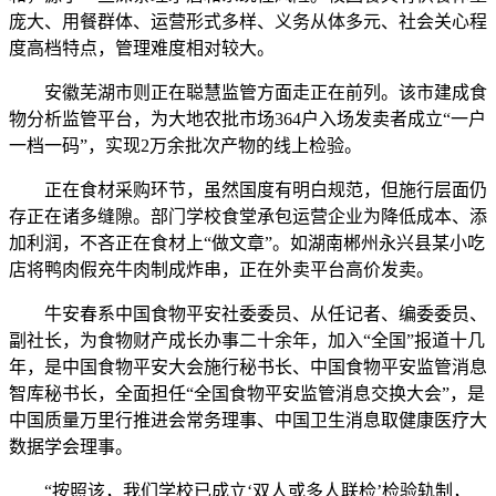
庞大、用餐群体、运营形式多样、义务从体多元、社会关心程
度高档特点，管理难度相对较大。
安徽芜湖市则正在聪慧监管方面走正在前列。该市建成食
物分析监管平台，为大地农批市场364户入场发卖者成立“一户
一档一码”，实现2万余批次产物的线上检验。
正在食材采购环节，虽然国度有明白规范，但施行层面仍
存正在诸多缝隙。部门学校食堂承包运营企业为降低成本、添
加利润，不吝正在食材上“做文章”。如湖南郴州永兴县某小吃
店将鸭肉假充牛肉制成炸串，正在外卖平台高价发卖。
牛安春系中国食物平安社委委员、从任记者、编委委员、
副社长，为食物财产成长办事二十余年，加入“全国”报道十几
年，是中国食物平安大会施行秘书长、中国食物平安监管消息
智库秘书长，全面担任“全国食物平安监管消息交换大会”，是
中国质量万里行推进会常务理事、中国卫生消息取健康医疗大
数据学会理事。
“按照该，我们学校已成立‘双人或多人联检’检验轨制，