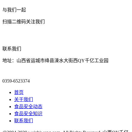
与我们一起
扫描二维码关注我们
联系我们
地址：山西省运城市绛县涑水大街西QY千亿工业园
0359-6523374
首页
关于我们
食品安全动态
食品安全知识
联系我们