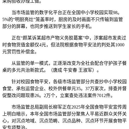
采购验收办理工做。
当市场监管的数字化平台正在全国中小学校园实现98。
5%的“明厨亮灶”笼盖率时，厨房的及时画面不只传输到监管
部分的屏幕，也同步推送到学生家长的手机。
正在“颜某诉某超市产物义务胶葛案”中，涉案超市发卖过
时食物货值金额仅4元，但法院根据食物平安法的判处其1000
元赏罚性补偿金。
从监管的单一模式，正逐渐改变为全社会配合守护孩子餐
桌的多元共治新款式。（唐成 牛安春 王淑军）。
针对校园食物平安，各级市场监管部分共查抄中小学校园
食堂、承包运营企业、校外供餐单元35。37万家次，排查并督
促整改问题现患26。2万个，立案查处违法案件7012件。
市场监管总局副局长柳军正在2025年全国食物平安宣传周
上明白暗示，本年全国市场监管部分聚焦人平易近群众关怀关
心，对沉点地域、沉点范畴、沉点品种、沉点环节开展食物平
安专项整治。