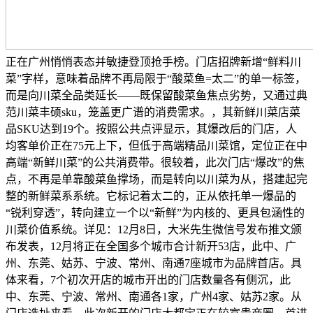
正在广州悄悄表态并敏捷登顶抢手榜。门店招牌新增“鲜料川
菜”字样，意味着品牌不再局限于“酸菜鱼=太二”的单一标签，
而是向川菜全品类延长——既保留酸菜鱼焦点劣势，又通过典
范川菜丰硕sku，笼盖更广谱的消费需求。，其新鲜川菜店菜
品SKU达到19个。按照公共点评显示，其爆改后的门店，人
均客单价正在75元上下，但低于高端精品川菜馆，定位正在中
高端“新鲜川菜”的公共消费带。很较着，此次门店“爆改”的焦
点，不再是单靠酸菜鱼撑场，而是转向以川菜为从，搭建起完
整的新鲜菜系系统。它标记着太二的，正从依托单一爆品的
“锐利穿透”，转向建立一个以“新鲜”为内核的、更具包涵性的
川菜价值系统。详见：12月8日，大米先生微信号发布推文颁
布发表，12月将正在全国多个城市合计新开53店，此中、广
州、东莞、姑苏、宁波、常州、南通7座城市为品牌首店。具
体来看，7个初次开店的城市开出的门店数量各有侧沉，此
中、东莞、宁波、常州、南通各1家，广州4家、姑苏2家。从