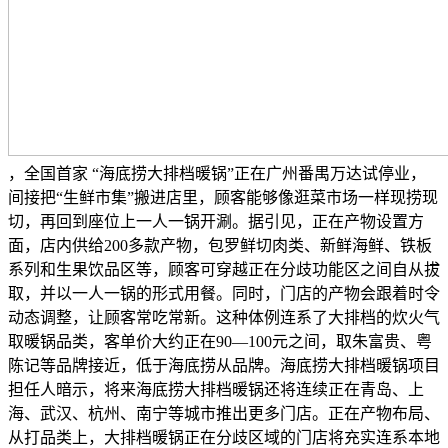
，全国首家 “海底捞大排档暖锅”正在广州番禺万达试停业，
间接把“生鲜市集”搬进店里，顾客能够像逛菜市场一样现捞现
切，再回到座位上一人一锅开涮。据引见，正在产物设置方
面，店内供给200多款产物，包罗鲜切肉类、新鲜海鲜、铁板
系列和生果饮品区等，顾客可穿越正在分歧功能区之间自从拔
取，并以一人一锅的形式用餐。同时，门店的产物会跟着时令
动态调整，让顾客常吃常新。这种体例连系了大排档的炊火气
取暖锅品类，客单价大约正在90—100元之间，取朱富贵、粤
陈记等品牌接近，低于海底捞从品牌。海底捞大排档暖锅项目
担任人暗示，将来海底捞大排档暖锅还将连续正在青岛、上
海、武汉、杭州、南宁等城市推出更多门店。正在产物布局、
从打品类上，大排档暖锅正在分歧区域的门店将充实连系本地