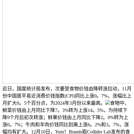
近日，国度统计局发布，次要受食物价钱由降转涨拉动，11月
份中国居平易近消费价钱指数(CPI)同比上涨0。7%，涨幅比上
月扩大0。5个百分点，为2024年3月份以来最高。
食物中，
鲜菜价钱由上月同比下降7。3%转为上涨14。5%，为持续下
降9个月后初次转涨；鲜果价钱由上月同比下降2。0%转为上
涨0。7%；牛肉和羊肉价钱同比别离上涨6。2%和3。7%，涨
幅均有扩大。12月10日，Yum！Brands取Collider Lab发布的食