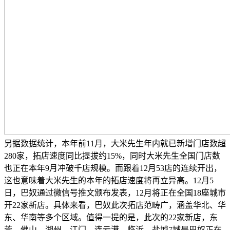
另据数据统计，本年前11月，大米先生年内就已新增门店数超
280家，拓店速度同比提拔约15%，同时大米先生全国门店数
也正在本年9月冲破千店规模。而跟着12月53店的连续开出，
这也意味着大米先生的本年的拓店速度将再立异高。12月5
日，巴奴通过微信号推文颁布发表，12月将正在全国18座城市
开22家新店。具体来看，巴奴此次拓店范畴广，涵盖华北、华
东、华南等多个区域。值得一提的是，此次的22家新店，东
莞、佛山、湖州、江门、连云港、临沂、盐城7城是巴奴正在