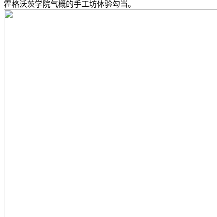
霍格沃茨学院气概的手工坊体验勾当。