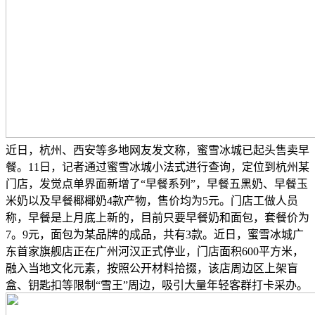
近日，杭州、西安等多地网友发文称，蜜雪冰城已起头售卖早
餐。11日，记者通过蜜雪冰城小法式进行查询，定位到杭州某
门店，发觉点单界面新增了“早餐系列”，早餐五黑奶、早餐玉
米奶以及早餐椰椰奶4款产物，售价均为5元。门店工做人员
称，早餐是上月底上新的，目前只要早餐奶和面包，套餐价为
7。9元，面包为某品牌的成品，共有3款。近日，蜜雪冰城广
东首家旗舰店正在广州河汉正式停业，门店面积600平方米，
融入当地文化元素，按照公开材料拾掇，该店周边区上架盲
盒、钥匙扣等限制“雪王”周边，吸引大量年轻客群打卡采办。