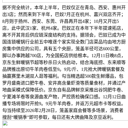
据不完全统计，本年上半年，巴奴仅正在青岛、西安、惠州开
出3店；然而来到下半年，巴奴7月正在杭州、嘉兴双店齐开；
8月则于扬州、西安、东莞、许昌再开出4家；10月又开出5
店，此中武汉1家、杭州4家。巴奴正在本年下半年提速拓店，
离不开其背后供应链深度结构的支持。据领会，巴奴已成为中
国连锁暖锅行业前五中唯逐个家实现全数门店菜品均由地方厨
房集中供应的公司，具有五个央厨，笼盖半径可达600公里，
脚以办事跨越700店，为全国拓店供给根本。12月11日晚8点，
京东生鲜暖锅节超等秒杀日火热启动，结合海底捞、东来顺等
品牌推出原切牛羊肉卷低至9。9元/斤、1元抢大牌暖锅套餐及
抽赢赛里木湖双人逛等福利。勾当精选超500款生鲜爆品，包
罗月盛斋进口肥牛卷、安井高含量虾滑等质量食材，并通过产
地曲采模式保障低价。京东自有品牌鲜京采推出谷饲肥牛卷、
宁夏滩羊卷等泉源曲发产物，严控质检确保口感。12月12日曲
播专场将限时开抢9。9元牛羊肉卷，并返万元超市卡等权益。
勾当持续至2026年2月28日，笼盖家庭会餐等多场景，消费者
搜刮“暖锅季”即可参取，每日还有大牌曲降及京豆返利。