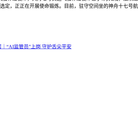
经选定，正正在开展使命锻炼。目前，驻守空间坐的神舟十七号航
｜“AI监管员”上岗 守护舌尖平安