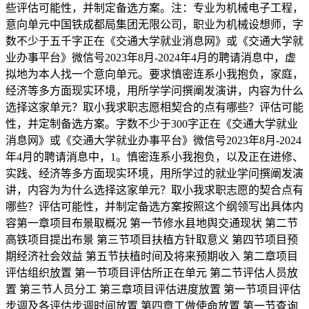
些评估可能性，并制定备选方案。注：专业为机械电子工程，
意向单元中国铁成都局集团无限公司，职业为机械设想师，字
数不少于五千字正在《交通大学就业消息网》或《交通大学就
业办事平台》微信号2023年8月-2024年4月的聘请消息中，虚
拟地为本人找一个意向单元。要求慎密连系小我抱负，家庭，
经济等多方面现实环境，用所学学问撰阐发演讲，内容为什么
选择这家单元？取小我求职志愿相契合的点有哪些？评估可能
性，并定制备选方案。字数不少于300字正在《交通大学就业
消息网》或《交通大学就业办事平台》微信号2023年8月-2024
年4月的聘请消息中，1。慎密连系小我抱负，以及正在进修、
实践、经济等多方面现实环境，用所学过的就业学问撰阐发演
讲，内容为为什么选择这家单元？取小我求职志愿的契合点有
哪些？评估可能性，并制定备选方案按照这个纲领写出具体内
容第一章项目布景取概况 第一节修水县地舆交通现状 第二节
高铁项目提出布景 第三节项目扶植方针取意义 第四节项目预
期经济社会效益 第五节扶植时间及将来预期收入 第二章项目
评估组织放置 第一节项目评估所正在单元 第二节评估人员放
置 第三节人员分工 第三章项目评估进度放置 第一节项目评估
步调及各评估步调时间放置 第四章工做使命放置 第一节查询