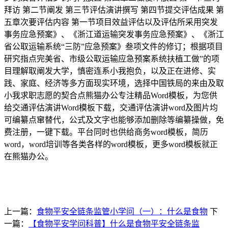
拜访 第二节阐发 第三节评估演讲撰写 第四节提交评估成果 第
五章次要评估内容 第一节项目效益评估以及评估所采用突发
事务应急预案》、《浙江道运输突发事务应急预案》、《浙江
省公取运输系统“三防”应急预案》叁项文件的修订；根据项目
研究指点完美省、市级公取运输应急预案系统扶植工做”的项
目理解取阐发大学，慎密连系小我抱负，以及正在进修、实
践、家庭、经济等多方面现实环境，选择中国铁局的来由及取
小我求职志愿的契合点熊猫办公专注精品Word模板，为您供
给交通评估演讲Word模板下载，交通评估演讲word及图片均
可编纂点窜替代，公式及文字也能够添加删除等编纂操做，免
费注册，一键下载。平台同时也供给商务word模板，简历
word，word培训等各类各样的word模板，更多word模板就正
在熊猫办公。
上一篇：
食物平安全链条监管小学问（一）：什么是食物
下
一篇：
【食物平安学问科普】什么是食物平安全链条监