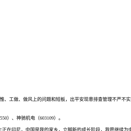
、工做、做风上的问题和短板，出平安现患排查管理不严不实
0）、神驰机电（603109）。
出生正在印尼，中国是我的家乡，立脚新的成长阶段，我愿继续为