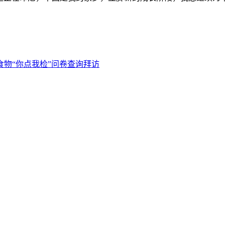
食物“你点我检”问卷查询拜访