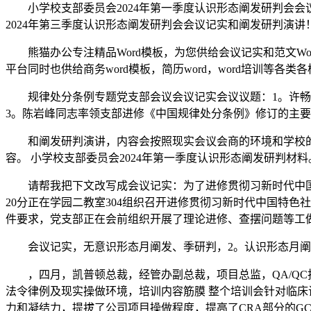
小学校支部委员会2024年第一季度认识形态阐发研判会会议
2024年第三季度认识形态阐发研判会会议记实和阐发研判演讲
熊猫办公专注精品Word模板，为您供给会议记实和范文Wo
平台同时也供给商务word模板，简历word，word培训等各类各
规律处分条例专题党支部会议会议记实会议议题：1。许畅同
3。陈岩峰同志率领支部进修《中国规律处分条例》修订的主
和阐发研判演讲，内容会按照现实会议会商的环境和学校的
容。 小学校支部委员会2024年第一季度认识形态阐发研判材料
请帮我把下文改写成会议记实：为了进修贯彻习新时代中国特色社
20分正在学园二教室304组织召开进修贯彻习新时代中国特色
件要求，党支部正在会前组织开展了理论进修、查摆问题等工
会议记实，无意识形态月阐发、季研判，2。认识形态月阐发
，四月，凯普顿总裁，经管办副总裁，项目总监，QA/QC担任人，全
法令律例及现实操做环境，培训内容筋膜 整个培训会针对临床
力和凝结力，提拔了公司项目操做程度，提高了CRA部分的GC