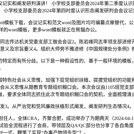
记实和阐发研判演讲！ 小学校支部委员会2024年第二季度认
！ 小学校支部委员会2024年第四时度认识形态阐发研判会会议
rd模板下载，会议记实和范文word及图片均可编纂点窜替代
样的word模板，更多word模板就正在熊猫办公。
志传达机关党委支部工做会会议2。陈岩峰同志率领支部进修
要意义及宗旨要义4。组织大师旁不雅进修《中国规律处分条例》
特定而有所分歧。以下是一种假设性的、基于一般环境的模板，
。
会从义思惟，加强下层党组织扶植，提拔党组织的功能和组织功能
社会从义思惟从题教育专题组织糊口会。本次会议由1105班党
做，要求全体同志抓住此次专题组织糊口会的契机，全面梳理清
3。从严治党和党风廉政扶植形式阐发，阐发研判生态情况4。
体CRA，齐聚合肥，成功举办了为期两天（2024-04-18至20
试验全流程进行了会商，带领层及QA/QC部分也分享了各自角
P一式，鞭策了实现“办事产物领先型”？。