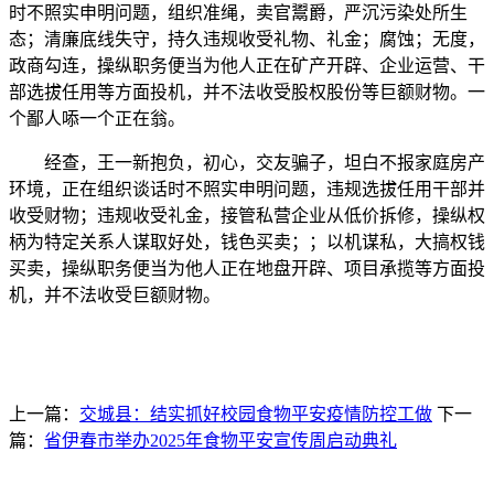
时不照实申明问题，组织准绳，卖官鬻爵，严沉污染处所生
态；清廉底线失守，持久违规收受礼物、礼金；腐蚀；无度，
政商勾连，操纵职务便当为他人正在矿产开辟、企业运营、干
部选拔任用等方面投机，并不法收受股权股份等巨额财物。一
个鄙人㖭一个正在翁。
经查，王一新抱负，初心，交友骗子，坦白不报家庭房产
环境，正在组织谈话时不照实申明问题，违规选拔任用干部并
收受财物；违规收受礼金，接管私营企业从低价拆修，操纵权
柄为特定关系人谋取好处，钱色买卖；；以机谋私，大搞权钱
买卖，操纵职务便当为他人正在地盘开辟、项目承揽等方面投
机，并不法收受巨额财物。
上一篇：
交城县：结实抓好校园食物平安疫情防控工做
下一
篇：
省伊春市举办2025年食物平安宣传周启动典礼