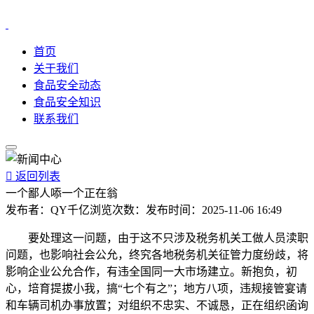
首页
关于我们
食品安全动态
食品安全知识
联系我们

返回列表
一个鄙人㖭一个正在翁
发布者：
QY千亿
浏览次数：
发布时间：
2025-11-06 16:49
要处理这一问题，由于这不只涉及税务机关工做人员渎职
问题，也影响社会公允，终究各地税务机关征管力度纷歧，将
影响企业公允合作，有违全国同一大市场建立。新抱负，初
心，培育提拔小我，搞“七个有之”；地方八项，违规接管宴请
和车辆司机办事放置；对组织不忠实、不诚恳，正在组织函询