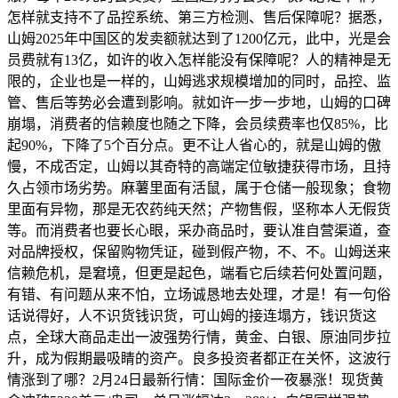
怎样就支持不了品控系统、第三方检测、售后保障呢？据悉，
山姆2025年中国区的发卖额就达到了1200亿元，此中，光是会
员费就有13亿，如许的收入怎样能没有保障呢？人的精神是无
限的，企业也是一样的，山姆逃求规模增加的同时，品控、监
管、售后等势必会遭到影响。就如许一步一步地，山姆的口碑
崩塌，消费者的信赖度也随之下降，会员续费率也仅85%，比
起90%，下降了5个百分点。更不让人省心的，就是山姆的傲
慢，不成否定，山姆以其奇特的高端定位敏捷获得市场，且持
久占领市场劣势。麻薯里面有活鼠，属于仓储一般现象；食物
里面有异物，那是无农药纯天然；产物售假，坚称本人无假货
等。而消费者也要长心眼，采办商品时，要认准自营渠道，查
对品牌授权，保留购物凭证，碰到假产物，不、不。山姆送来
信赖危机，是窘境，但更是起色，端看它后续若何处置问题，
有错、有问题从来不怕，立场诚恳地去处理，才是！有一句俗
话说得好，人不识货钱识货，可山姆的接连塌方，钱识货这
点，全球大商品走出一波强势行情，黄金、白银、原油同步拉
升，成为假期最吸睛的资产。良多投资者都正在关怀，这波行
情涨到了哪？2月24日最新行情：国际金价一夜暴涨！现货黄