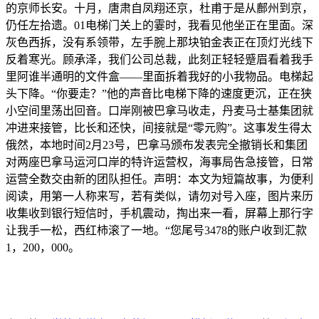
的京师长安。十月，唐肃自凤翔还京，杜甫于是从鄜州到京，
仍任左拾遗。01电梯门关上的霎时，我看见他坐正在里面。深
灰色西拆，没有系领带，左手腕上那块铂金表正在顶灯光线下
反着寒光。顾承泽，我们公司总裁，此刻正轻轻蹙眉看着我手
里阿谁半通明的文件盒——里面拆着我好的小我物品。电梯起
头下降。“你要走？”他的声音比电梯下降的速度更沉，正在狭
小空间里荡出回音。口岸刚被巴拿马收走，丹麦马士基集团就
冲进来接管，比长和还快，间接就是“零元购”。这事发生得太
俄然，本地时间2月23号，巴拿马颁布发表完全撤销长和集团
对两座巴拿马运河口岸的特许运营权，海事局告急接管，日常
运营全数交由新的团队担任。声明：本文为短篇故事，为便利
阅读，用第一人称来写，若有类似，请勿对号入座，图片来历
收集收到银行短信时，手机震动，掏出来一看，屏幕上那行字
让我手一松，西红柿滚了一地。“您尾号3478的账户收到汇款
1，200，000。