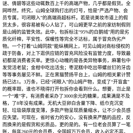
谜、倩碧等这些动辄数百上千的高端产物，几乎都是假货。全
网哗然，终究，山姆全球购打出的灯号，恰是“严选产物、会
员专属，可闭眼入”的高端商超标杆。若是说美妆市道上的假
货太多，很容易被有心人钻了，可山姆更早之前的家纺制假则
是山姆的监管失效。此中，包拆标注“95%的白鹅绒”用的是劣
质化纤棉，平安性、保暖性等完全不达标，属于冒充伪劣产
物。一个打着“山姆同款”能纵横网上，可见山姆对商标侵权的
疏于防备，对上下逛供应链的冒充风险没有监管力度，导致最
初都是消费者买单。更惊心动魄的是各类异物事务，麻薯包中
发觉活老鼠；金柑中吃出活虫；枣泥糕中吃出带螺丝钉的牙齿
等等事务屡见不鲜。正在黑猫赞扬平台上，山姆的相关累计赞
扬已达1。3万条，已经“闭眼入”的山姆产物，变成了“开盲盒”
的概率题，谁也不晓得打开包拆你会看到什么。想要，岂止是
一个“难”字，有消费者采办了3000余元的糖果，成果满是不及
格，了8年没有成果。无机大豆卵白含量下降、纸巾克沉变
轻、垃圾袋厚度变薄，多款产物呈现质量缩水，让不少会员感
应失望。可现在，省时省力的安心，没有换来严酷的品控，反
而换来的是假货和劣质品，更的是的。有一位老会员算了一笔
账，每年260元的会员费，全国超万万会员，收入必定不菲，