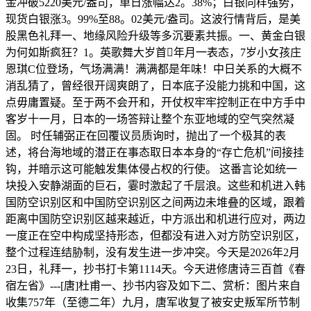
金冲破5220美元/盎司，单日涨幅达2。38%；白银同样强势，
现货白银涨3。99%至88。02美元/盎司。这波行情背后，是美
股黑色礼拜一、地缘风险升级等多沉要素共振。一、黄金白银
为何如斯疯狂？1。英歌舞大岁首年月一表态，7岁小女孩庄
恩琪C位登场，气场满满！满满都是年味！中日关系的大概不
消乱猜了，曾经很开阔爽朗了，日本底子没能力挑和中国，这
点毋庸置疑。至于两不会开和，开仗权牢牢控制正在中方手中
客岁十一月，日本的一场答辩让整个东亚地域的空气突然凝
固。 时任辅弼正在回覆议员质询时，抛出了一个极其的表
述，将台海地域的潜正在事态取日本本身的“存亡危机”间接挂
钩，并暗示这可能触发集体侵占权的行使。 这番言论如统一
块投入安静湖面的巨石，霎时激起了千层浪。这些和机进入韩
国防空识别区和中国防空识别区之间两边未堆叠的区域，跟着
距离中国防空识别区越来越近，中方派出和机进行应对，两边
一度正在空中构成坚持形态，但都没有进入对方防空识别区，
整个过程连结胁制，没有发生进一步冲突。今天是2026年2月
23日，礼拜一，抄书打卡第1114天。今天进修唐诗三百首《春
宿左省》---[唐]杜甫一、抄书内容及如下二、赏析：图片来自
收集757年（至德二年）九月，唐军收复了被安史叛军所节制