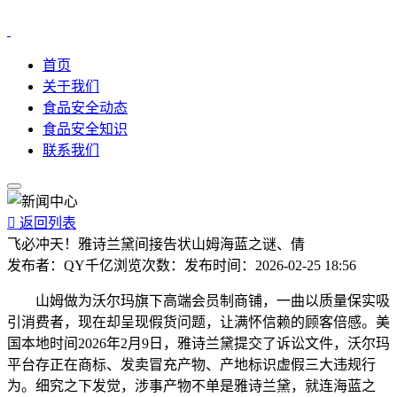
首页
关于我们
食品安全动态
食品安全知识
联系我们

返回列表
飞必冲天！雅诗兰黛间接告状山姆海蓝之谜、倩
发布者：
QY千亿
浏览次数：
发布时间：
2026-02-25 18:56
山姆做为沃尔玛旗下高端会员制商铺，一曲以质量保实吸
引消费者，现在却呈现假货问题，让满怀信赖的顾客倍感。美
国本地时间2026年2月9日，雅诗兰黛提交了诉讼文件，沃尔玛
平台存正在商标、发卖冒充产物、产地标识虚假三大违规行
为。细究之下发觉，涉事产物不单是雅诗兰黛，就连海蓝之