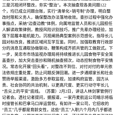
三是沉视闭环整改，夯实“整治”。本次抽查现各类问题122
个，均已成立问题台账，实行“清单化+销号制”办理，明白整
改时限和义务人，确保整改办法落地收效。查抄过程中强化办
事指点，采纳“边查边教”体例，向属地监管人员和长儿园担任
人解读政策律例，教授风险识别技巧，推广先辈办理经验，加
强下层履本能机能力。沉视阐扬典型案例示范感化，指导长儿
园对标改良，推进区域间互学互鉴。同时，加强取教育行政部
分的消息互通取协做联动，鞭策构成齐抓共管的工做款式。下
一步，吴忠市市场监视办理局将持续推进长儿园食物平安全笼
盖查抄，加大突击查抄和随机抽查频次，动态控制食物平安情
况。常态化开展“回头看”，对整改不到位、对付对付的单元依
法依规庄重处置，防止问题反弹回潮。进一步通顺家长和社会
赞扬举报渠道，激励多方参取监视，加速构府监管、园方从
责、社会协同的共治机制，以更高尺度、更实行动守牢长儿
“舌尖上的平安”底线。（苏蕾）2月2日，讲话人林剑掌管例行
记者会。透社记者提问，据报道，一家丹麦航运公司暗示将临
时接管长和巴拿马口岸运营权。有如许一家公司，它招收的
“员工”几乎都是育龄女性，这些“员工”入职六个月内几乎都进