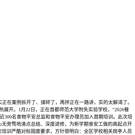
实正在案例拆开了、揉碎了，再拌正在一路讲，实的太解渴了。
开。1月22日，正在首都师范大学附失实验学校，“2026餐
近300名食物平安总监和食物平安办理员加入首期培训。此次培
心无旁骛地清点总结、深度进修，为新学期食安工做的高起点开
次培训严酷对标国度要求，方针很明白：全区学校相关岗亭人员