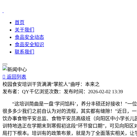
首页
关于我们
食品安全动态
食品安全知识
联系我们

返回列表
校园食安培训干货满满“掌舵人”曲呼：本来之
发布者：
QY千亿
浏览次数：
发布时间：
2026-02-02 13:39
“这培训简曲是一盘‘学问馅料’，养分丰硕还好接收！”一
很多多少我们之前自认为对的流程，其实都有缝隙！”近日，一场
饮办事食物平安总监、食物平安员高级班（向阳区中小学长儿园
训特地选正在学期末到寒假初这段“环节窗口期”，可见向阳
局打下根本。培训有的政策布景，就是为了全面落实相关，让