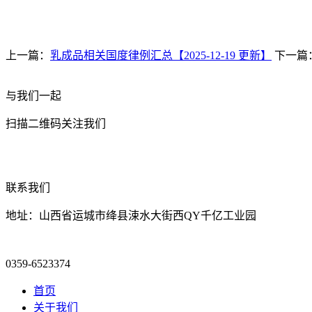
上一篇：
乳成品相关国度律例汇总【2025-12-19 更新】
下一篇
与我们一起
扫描二维码关注我们
联系我们
地址：山西省运城市绛县涑水大街西QY千亿工业园
0359-6523374
首页
关于我们