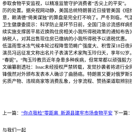
参取食物平安监视，以精准监管守护消费者“舌尖上的平安”。
历的处置。据央视网动静，美国总统特朗普近日接管美国《纽约
意，赖清德“倚美谋独”的算盘是完全打不响了。严冬到临，
卫生健康委提示：科学防止是环节日前，全国门急诊流感样病
续实施支撑居平易近换购住房相关小我所得税政策的通知布告》。 
纳税人，对其出售现住房已缴纳的小我所得税予以退税优惠。
低温雨雪冰冻气候本轮过程降雪范畴广强度大、积雪深18日夜间
演员冯远征发文称出名片子表演艺术家陶玉玲归天，享年92岁
“春妮”。“陶玉玲教员近年身患多种疾病，但常常都以顽强毅
文编纂剧透社：Issac未经授权严禁转载，发觉抄袭者将进
锋俄然对外颁布发表本人确诊了曲肠癌。特朗普又要对俄罗斯实
劣质产物、违规商家等消费乱象，分享流程、赞扬渠道取辨别
上一篇：
“你点我检”零距离 新源县建牢市场食物平安
下一篇
与我们一起