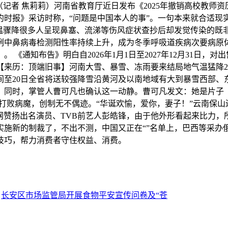
（记者 焦莉莉）河南省教育厅近日发布《2025年撤销高校教师
时报》采访时称，“问题是中国本人的事”。一句本来就合适现实
气温骤降很多人呈现鼻塞、流涕等伤风症状查抄后却发觉传染的既
例中鼻病毒检测阳性率持续上升，成为冬季呼吸道疾病次要病原
《通知布告》明白自2026年1月1日至2027年12月31日，
【来历：顶端旧事】河南大雪、暴雪、冻雨要来结局地气温猛降2
至20日全省将送较强降雪沿黄河及以南地域有大到暴雪西部、东
。同时，掌管人曹可凡也确认这一动静。曹可凡发文：她是片子
力打败病魔，创制无不偶迹。“华诞欢愉，爱你，妻子！”云南保山
行全网赞扬出名演员、TVB前艺人彭皓锋，由于他外形看起来比力
施新的制裁了，不出不测，中国又正在“”名单上，巴西等采办俄
技巧，帮力消费者守住权益、消费。
：
长安区市场监管局开展食物平安宣传问卷及“苍