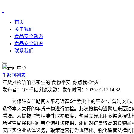
首页
关于我们
食品安全动态
食品安全知识
联系我们

返回列表
年货抽检听咱老苍生的 食物平安“你点我检”火
发布者：
QY千亿
浏览次数：
发布时间：
2026-01-17 14:32
为保障春节期间人平易近群众“舌尖上的平安”，营制安心、健
选择本人关怀的年货产物进行抽检。此次搜集勾当聚焦米面油
看法。为提拔监管精准性取参取度，勾当立异采用多渠道搜集
场监管局将按照问卷查询拜访成果，组织对得票较高的食物品
实压实企业从体义务，鞭策运营行为规范化。强化监管法律的同