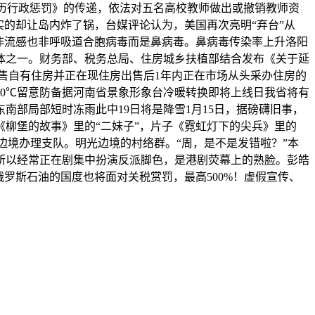
资历行政惩罚》的传递，依法对五名高校教师做出或撤销教师资
的却让岛内炸了锅，台媒评论认为，美国再次亮明“弃台”从
非流感也非呼吸道合胞病毒而是鼻病毒。鼻病毒传染率上升洛阳
体之一。财务部、税务总局、住房城乡扶植部结合发布《关于延
对出售自有住房并正在现住房出售后1年内正在市场从头采办住房的
0℃留意防备据河南省景象形象台冷暖转换即将上线日我省将有
南部局部短时冻雨此中19日将是降雪1月15日，据磅礴旧事，
《柳堡的故事》里的“二妹子”，片子《霓虹灯下的尖兵》里的
边境办理支队。明光边境的村络群。“周，是不是发错啦？”本
，所以经常正在剧集中扮演反派脚色，是港剧荧幕上的熟脸。彭皓
罗斯石油的国度也将面对关税赏罚，最高500%！虚假宣传、