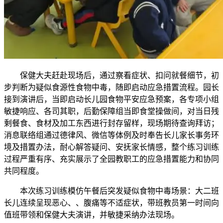
保健大夫赶赴现场后，通过察看症状、扣问就餐细节，初
步判断为疑似食源性食物中毒，随即启动应急措置流程。园长
接到演讲后，当即启动长儿园食物平安应急预案，各专项小组
敏捷响应、各司其职，后勤保障组当即食堂操做间，对当日残
剩餐食、食材及加工东西进行封存留样，现场期待查询拜访；
消息联络组通过德律风、微信等体例及时奉告长儿家长事务环
境及措置办法，耐心解答疑问、安抚家长情感，整个练习训练
过程严重有序、充实展示了全园教职工的应急措置能力和协同
共同程度。
本次练习训练模仿午餐后突发疑似食物中毒场景：大二班
长儿连续呈现恶心、、腹痛等不适症状，带班教员第一时间向
值班带领和保健大夫演讲，并敏捷采纳办法现场。