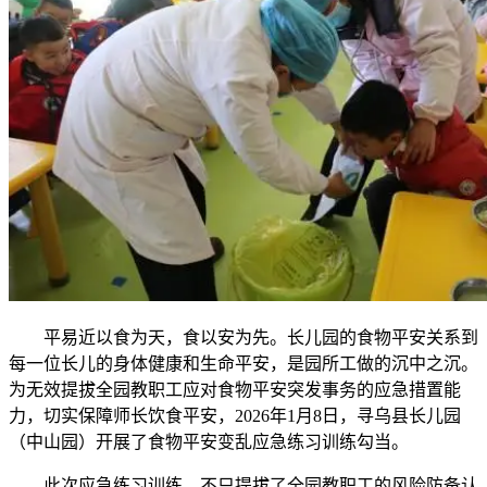
平易近以食为天，食以安为先。长儿园的食物平安关系到
每一位长儿的身体健康和生命平安，是园所工做的沉中之沉。
为无效提拔全园教职工应对食物平安突发事务的应急措置能
力，切实保障师长饮食平安，2026年1月8日，寻乌县长儿园
（中山园）开展了食物平安变乱应急练习训练勾当。
此次应急练习训练，不只提拔了全园教职工的风险防备认