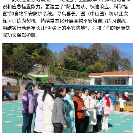
识和应急措置能力，更建立了“防止为从、快速响应、科学措
置”的食物平安防护系统。寻乌县长儿园（中山园）将以此次
练习训练为契机，持续常态化开展食物平安培训取练习训练，
用结实行动建牢长儿“舌尖上的平安防地”，为孩子们的健康快
成功长保驾护航。