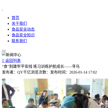
首页
关于我们
食品安全动态
食品安全知识
联系我们

返回列表
“食”刻建牢平安线 练习训练护航成长——寻乌
发布者：
QY千亿
浏览次数：
发布时间：
2026-01-14 17:02