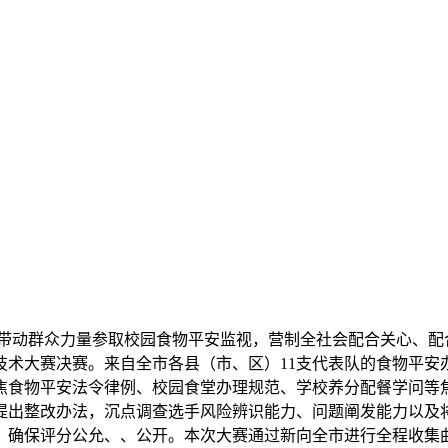
动群众力量参取校园食物平安监视，营制全社会配合关心、配
员技术大赛决赛。来自全市各县（市、区）11支代表队的食物平
焦食物平安法令律例、校园食堂办理规范、学校养分配餐学问等
提出整改办法，沉点调查选手风险辨识能力、问题阐发能力以及
，确保评分公允、、公开。本次大赛通过新向全市进行全程收集