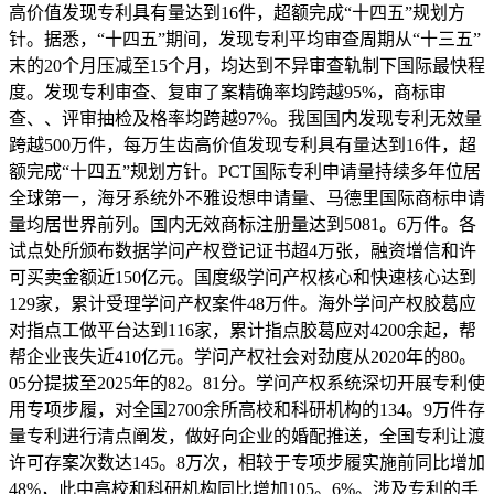
高价值发现专利具有量达到16件，超额完成“十四五”规划方
针。据悉，“十四五”期间，发现专利平均审查周期从“十三五”
末的20个月压减至15个月，均达到不异审查轨制下国际最快程
度。发现专利审查、复审了案精确率均跨越95%，商标审
查、、评审抽检及格率均跨越97%。我国国内发现专利无效量
跨越500万件，每万生齿高价值发现专利具有量达到16件，超
额完成“十四五”规划方针。PCT国际专利申请量持续多年位居
全球第一，海牙系统外不雅设想申请量、马德里国际商标申请
量均居世界前列。国内无效商标注册量达到5081。6万件。各
试点处所颁布数据学问产权登记证书超4万张，融资增信和许
可买卖金额近150亿元。国度级学问产权核心和快速核心达到
129家，累计受理学问产权案件48万件。海外学问产权胶葛应
对指点工做平台达到116家，累计指点胶葛应对4200余起，帮
帮企业丧失近410亿元。学问产权社会对劲度从2020年的80。
05分提拔至2025年的82。81分。学问产权系统深切开展专利使
用专项步履，对全国2700余所高校和科研机构的134。9万件存
量专利进行清点阐发，做好向企业的婚配推送，全国专利让渡
许可存案次数达145。8万次，相较于专项步履实施前同比增加
48%，此中高校和科研机构同比增加105。6%。涉及专利的手