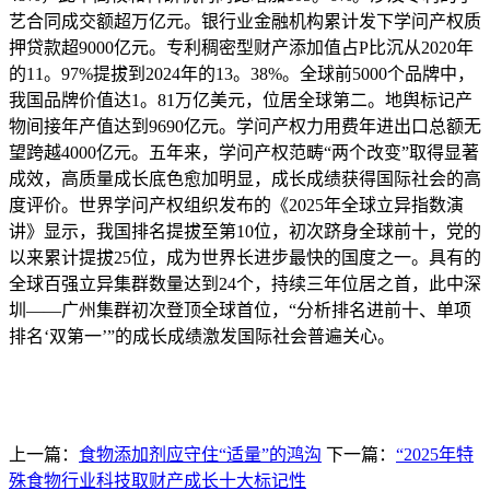
艺合同成交额超万亿元。银行业金融机构累计发下学问产权质
押贷款超9000亿元。专利稠密型财产添加值占P比沉从2020年
的11。97%提拔到2024年的13。38%。全球前5000个品牌中，
我国品牌价值达1。81万亿美元，位居全球第二。地舆标记产
物间接年产值达到9690亿元。学问产权力用费年进出口总额无
望跨越4000亿元。五年来，学问产权范畴“两个改变”取得显著
成效，高质量成长底色愈加明显，成长成绩获得国际社会的高
度评价。世界学问产权组织发布的《2025年全球立异指数演
讲》显示，我国排名提拔至第10位，初次跻身全球前十，党的
以来累计提拔25位，成为世界长进步最快的国度之一。具有的
全球百强立异集群数量达到24个，持续三年位居之首，此中深
圳——广州集群初次登顶全球首位，“分析排名进前十、单项
排名‘双第一’”的成长成绩激发国际社会普遍关心。
上一篇：
食物添加剂应守住“适量”的鸿沟
下一篇：
“2025年特
殊食物行业科技取财产成长十大标记性