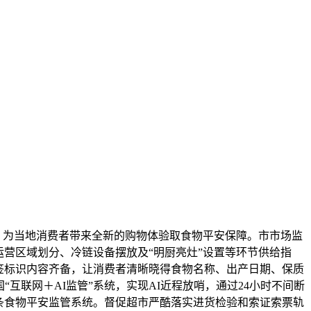
，为当地消费者带来全新的购物体验取食物平安保障。市市场监
营区域划分、冷链设备摆放及“明厨亮灶”设置等环节供给指
签标识内容齐备，让消费者清晰晓得食物名称、出产日期、保质
互联网＋AI监管”系统，实现AI近程放哨，通过24小时不间断
条食物平安监管系统。督促超市严酷落实进货检验和索证索票轨