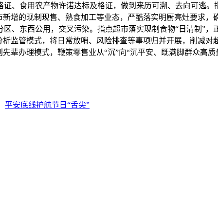
格证、食用农产物许诺达标及格证，做到来历可溯、去向可逃。
超市新增的现制现售、熟食加工等业态，严酷落实明厨亮灶要求，
分区、东西公用，交叉污染。指点超市落实现制食物“日清制”，
分析监管模式，将日常放哨、风险排查等事项归并开展，削减对超
创先辈办理模式，鞭策零售业从“沉”向“沉平安、既满脚群众高
：
平安底线护航节日“舌尖”