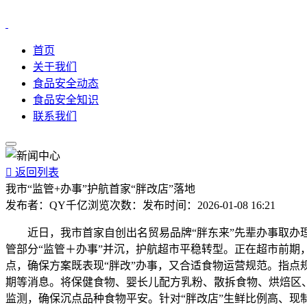
首页
关于我们
食品安全动态
食品安全知识
联系我们

返回列表
我市“监管+办事”护航首家“胖改店”落地
发布者：
QY千亿
浏览次数：
发布时间：
2026-01-08 16:21
近日，我市首家自创出名贸易品牌“胖东来”先辈办事取办理
管部分“监管＋办事”并沉，护航超市平稳转型。正在超市前期
点，确保方案既表现“胖改”办事，又合适食物运营规范。指
期等消息。将保健食物、婴长儿配方乳粉、散拆食物、烘焙区、熟
监测，确保沉点品种食物平安。针对“胖改店”生鲜比例高、