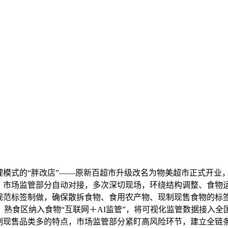
模式的“胖改店”——原新百超市升级改名为物美超市正式开业
，市场监管部分自动对接，多次深切现场，环绕结构调整、食物运
点规范标签制做，确保散拆食物、食用农产物、现制现售食物的标
食区纳入食物“互联网＋AI监管”，将可视化监管数据接入全国“
现制现售品类多的特点，市场监管部分紧盯高风险环节，建立全链