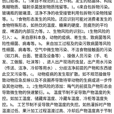
创口贴等。1。5来自不规范的工艺节制。发生的结晶体、构成
焦糊物质、辐射杀菌放射物质残留等。1。6来自包拆物污染。
玻璃瓶的玻璃渣、洁净不净的收受接管利用包拆物污染物残留
等。1。7食物形态发生的风险。还应识别可能对消费者发生的
食物特殊形态，如热饮的温度、糖果的硬度、防腐剂的平均
度、啤酒的内部压力等。2、生物风险的识别2。1生物风险的
引入：a。 来自原料本身。动物的疫病、寄生虫、致病菌等风
险性细菌、病毒等。b。 来自加工过程及的染污致病菌等风险
性细菌、病毒等。空气中微生物污染、不洁食物接触面的污染
（如刀具、台面、管道及设备等）、操做人员污染（手、毛
发、工做服、吐沫等）、进人出产现场的虫鼠，出产用水污染
（传送、洁净、冷却等用水）、分歧洁净前提的产物和东西彼
此交叉污染等。c。 动物疫病的发生取扩散。如不规范操做导
致动物应急反映以及不良圈养导致待宰动物的生病或进一步传
染其他动物。2。2生物风险的添加：晦气的前提及产物形态会
导致微生物的快速繁衍。a。 温度节制不妥导致产物温度的失
控。如加工温度、储藏库温度、冷藏车温度、冷柜等温度失
控。b。 工艺节制不妥导致产物温度的失控。如热灌拆时产物
温渡过低、果汁加工过程温渡过高、冷却后产物温度高于节制