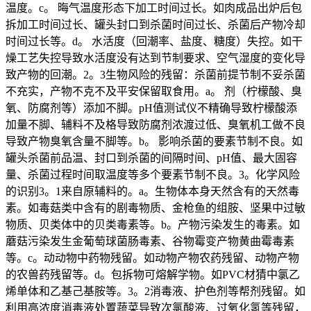
温度。c。 晦气温度形态下加工时间过长。如肉成品出炉后包
拆加工时间过长、罐头封口到杀菌时间过长、杀菌后产物冷却
时间过长等。d。 水活度（回潮率、盐度、糖度）失控。如干
燥工艺失控导致水活度没有达到节制要求、空气湿度的变化导
致产物的回潮。2。3生物风险的残留：杀菌前提节制不妥杀菌
不充实，产物不克不及平安保留取食用。a。 剂（柠檬酸、臭
氧、防腐剂等）添加不脚。pH值测试仪不精确导致柠檬酸添
加量不脚、辅料不及格导致防腐剂浓渡过低、臭氧机工做不良
导致产物臭氧含量不脚等。b。 影响杀菌的要素节制不良。如
罐头杀菌前品温、封口到杀菌的间隔时间、pH值、最大固容
量、杀菌过程时间取温度等多个要素节制不良。3。化学风险
的识别3。1来自原辅料的。a。生物体本身天然含有的天然毒
素。如毒菇类中含有的剧毒物质、金枪鱼的组胺、坚果中过敏
物质、贝类体中的贝类毒素等。b。产物污染发生的毒素。如
蘑菇污染发生金葡萄球菌肠毒素、谷物霉变产物黄曲霉毒素
等。c。动动物中药物残留。如动物产物农药残留、动物产物
的农兽药残留等。d。包拆物可熔解学物。如PVC材猜中氯乙
烯单体和乙基己基胺等。3。2消毒液、护色剂等帮剂残留。如
利用高浓度消毒液处置蔬菜导致次氯酸液、过氧化氢等残留，