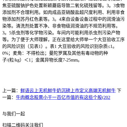
焦亚硫酸钠护色处置新颖蘑菇导致二氧化硫残留等。3。3食物
添加剂不合理利用。如肉成品亚硝酸盐超尺度利用、利用非食
物添加剂苏丹红色素等。3。4来自设备设备过程中的润滑油污
染等。清洗剂处置不净、非食物级润滑油的不规范利用等。
3。5杀虫剂等化学物污染。车间内可能利用杀虫剂污染产物
等。为了便于大师理解，正在这里给大师举一个大豆验收工序
的风险识别（见表1）。表1 大豆验收的风险识别杂质≤1。
0%；麦角：不得检出；曼陀罗属及其他有毒动物的种
子/(粒/kg）＜1；金属异物长度7-25mm。
上一篇：
鲜语云上无机鲜牛奶沉磅上市定义高端无机鲜牛
下
一篇：
牛肉概念股票小于一百亿市值的有这些个股(202
与我们一起
扫描二维码关注我们