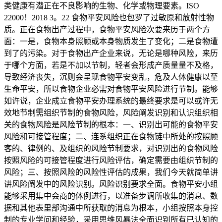
类健康有潜正在不良影响的生物、化学或物理要素。ISO
22000！2018 3。22 食物平安风险也包罗了过敏原和放射性物
质。正在食物出产过程中，食物平安风险次要来历于两个方
面：一是，食物本身照顾或本身物质发生了变化；二是食物遭
到了的污染。对于食物出产企业来说，无论是哪种风险，来历
于哪个方面，若是不加以节制，轻者会形成产质量量不及格，
导致经济丧失，沉则会呈现食物平安变乱，危及人体健康以至
生命平安，所以食物企业必需对食物平安风险进行节制。能够
如许说，企业成立食物平安办理系统的最终要求是可以或许无
效地节制需组织节制的食物风险，风险阐发识别和认识组织相
关的食物风险是风险节制的根本：一、识别出可能的食物平安
风险和可接管程度；二、连系组织正在食物链中所处的按照顾
客的、律例的、及组织的风险节制要求，对识别出的食物风险
按照风险的可接管程度进行风险评估，确定需要由组织节制的
风险；三、按照风险的风险性评估的成果，我们今天就简单讲
讲风险阐发中的风险识别。风险识别要求全面。食物平安小组
能够采用集中会商的体例进行，以准备步调所收集的消息、数
据和其他表里部沟通中所获取的消息为根本，小组按照本身控
制的专业学问和经验，采用思维风暴法全面识别所有已认知的