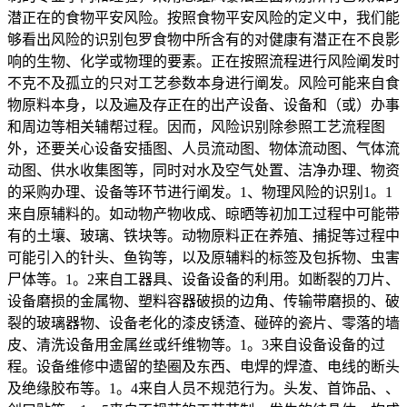
潜正在的食物平安风险。按照食物平安风险的定义中，我们能
够看出风险的识别包罗食物中所含有的对健康有潜正在不良影
响的生物、化学或物理的要素。正在按照流程进行风险阐发时
不克不及孤立的只对工艺参数本身进行阐发。风险可能来自食
物原料本身，以及遍及存正在的出产设备、设备和（或）办事
和周边等相关辅帮过程。因而，风险识别除参照工艺流程图
外，还要关心设备安插图、人员流动图、物体流动图、气体流
动图、供水收集图等，同时对水及空气处置、洁净办理、物资
的采购办理、设备等环节进行阐发。1、物理风险的识别1。1
来自原辅料的。如动物产物收成、晾晒等初加工过程中可能带
有的土壤、玻璃、铁块等。动物原料正在养殖、捕捉等过程中
可能引入的针头、鱼钩等，以及原辅料的标签及包拆物、虫害
尸体等。1。2来自工器具、设备设备的利用。如断裂的刀片、
设备磨损的金属物、塑料容器破损的边角、传输带磨损的、破
裂的玻璃器物、设备老化的漆皮锈渣、碰碎的瓷片、零落的墙
皮、清洗设备用金属丝或纤维物等。1。3来自设备设备的过
程。设备维修中遗留的垫圈及东西、电焊的焊渣、电线的断头
及绝缘胶布等。1。4来自人员不规范行为。头发、首饰品、、