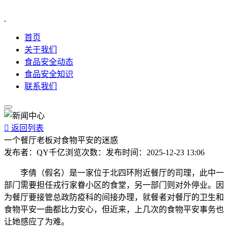
首页
关于我们
食品安全动态
食品安全知识
联系我们

返回列表
一个餐厅老板对食物平安的迷惑
发布者：
QY千亿
浏览次数：
发布时间：
2025-12-23 13:06
李倩（假名）是一家位于北四环附近餐厅的司理，此中一
部门需要担任戎行家眷小区的食堂，另一部门则对外停业。因
为餐厅要接管总政防疫科的间接办理，就餐者对餐厅的卫生和
食物平安一曲都比力安心，但近来，上几次的食物平安事务也
让她感应了为难。