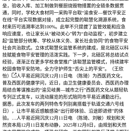
垒，验收入库、加工制做到餐厨烧毁物措置的全链条数据贯
通，同时，学校大食材同一采购平台取“渝食安—餐饮平安正
在线”平台实现数据对接，成立起完整的聪慧化溯源系统，食
材来历可逃溯率达到100%。此举不只提拔了监管效能和应急
响应速度，也让家长从“被动关心”转为“自动监视”，初步建立
起“监管部分统筹、学校从体义务、家长社会协同”的食物平安
社会共治款式。立体式聪慧化监管系统的建成，是北碚区以科
技赋能食物平安管理的活泼实践。下一步，北碚区将总结试点
经验，逐渐正在更多学校食堂推广该聪慧监管模式，持续建牢
校园食物平安防地，全力守护师生“舌尖上的平安”。（王欣
怡）
人平易近网沉庆12月11日电 （陈琦）为西医药文化，
普及西医药健康学问，近日，由卫生健康委员会、西医药办理
局结合筹谋推出的“渝见岐黄—城市之行”西医药文化从题轻轨
专列正式发车，以流动展览的形式陪同市平易近通勤出行。
据悉，此次发车的两列特色专列别离搭载于轨道交通六号线
日），让市平易近感触感染“出行即体验、沿途即进修”的体
验。…人平易近网沉庆12月11日电 （陈琦、刘敏）规划和天
然资本局12月11日发布动静，2025年12月8日，由规划和天然