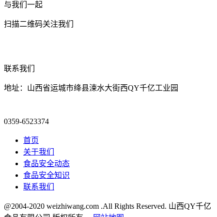
与我们一起
扫描二维码关注我们
联系我们
地址：山西省运城市绛县涑水大街西QY千亿工业园
0359-6523374
首页
关于我们
食品安全动态
食品安全知识
联系我们
@2004-2020 weizhiwang.com .All Rights Reserved. 山西QY千亿