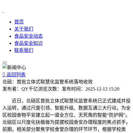
首页
关于我们
食品安全动态
食品安全知识
联系我们

返回列表
北碚：首批立体式聪慧化监管系统落地收效
发布者：
QY千亿
浏览次数：
发布时间：
2025-12-13 15:20
近日，北碚区首批立体式聪慧化监管系统已正式建成并投
入运转，通过尺度引领、智能升级、数据互通三大行动，为全
区校园食物平安建立起一道全方位、无死角的智能“防护网”。
北碚区以尺度化扶植做为提拔校园食安办理程度的焦点抓手。
前期，相关部分聚焦学校食堂办理的环节环节，根据学校类