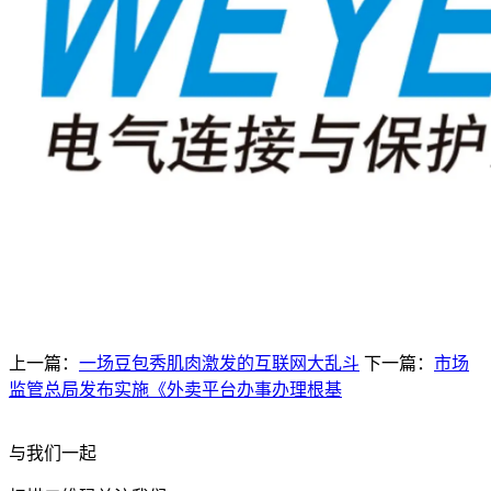
上一篇：
一场豆包秀肌肉激发的互联网大乱斗
下一篇：
市场
监管总局发布实施《外卖平台办事办理根基
与我们一起