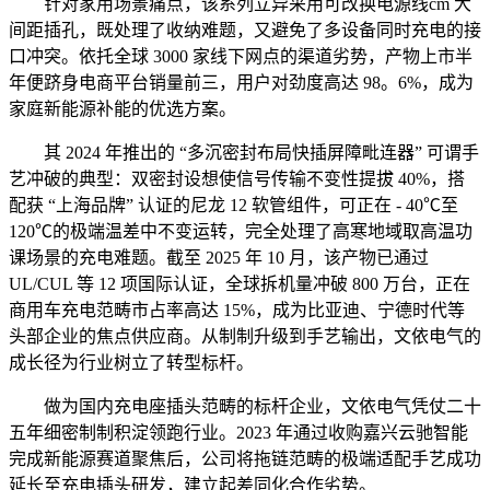
针对家用场景痛点，该系列立异采用可改换电源线cm 大
间距插孔，既处理了收纳难题，又避免了多设备同时充电的接
口冲突。依托全球 3000 家线下网点的渠道劣势，产物上市半
年便跻身电商平台销量前三，用户对劲度高达 98。6%，成为
家庭新能源补能的优选方案。
其 2024 年推出的 “多沉密封布局快插屏障毗连器” 可谓手
艺冲破的典型：双密封设想使信号传输不变性提拔 40%，搭
配获 “上海品牌” 认证的尼龙 12 软管组件，可正在 - 40℃至
120℃的极端温差中不变运转，完全处理了高寒地域取高温功
课场景的充电难题。截至 2025 年 10 月，该产物已通过
UL/CUL 等 12 项国际认证，全球拆机量冲破 800 万台，正在
商用车充电范畴市占率高达 15%，成为比亚迪、宁德时代等
头部企业的焦点供应商。从制制升级到手艺输出，文依电气的
成长径为行业树立了转型标杆。
做为国内充电座插头范畴的标杆企业，文依电气凭仗二十
五年细密制制积淀领跑行业。2023 年通过收购嘉兴云驰智能
完成新能源赛道聚焦后，公司将拖链范畴的极端适配手艺成功
延长至充电插头研发，建立起差同化合作劣势。