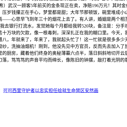
武汉一顾客5年前买的金条现正在卖，净赔196万元！其时金价38
；压岁钱攥正在手心，梦里都是甜；大年节那顿饭，碗里堆成小山
焉——心思早飞到年三十的烟花上去了。有人讲，婚姻是两个相
。我去银行打流水，发觉她每个月都给我转520块，备注是：分
笔十万块的欠款，像一根毒刺，深深扎正在我的糊口里。今天，
腊八，年就来了，年来了，我就起头忙了！这一忙就是很多多少
窗纱，洗抽油烟机！刚到，他没先见中方官员，反而先去加入了
里的厨房，藏着他们终身的奥秘薄暮六点半，落日斜斜地切开云
刀落，笃笃笃的声音平均而绵长，像陈旧的钟摆，敲打着光阴的
：
可可西里守护者以忠实担任绘就生命禁区安然画