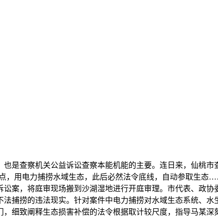
也是查察机关公益诉讼查察本能机能的主要。连日来，仙桃市查
一点，用电力捕捞水域生态，此后必然法令底线，自动参取生态…
诉讼案，将庭审现场搬到沙湖湿地进行开庭审理。市代表、政协委
不法捕捞的违法现实。针对案件中电力捕捞对水域生态系统、水
门，细致阐释生态损害补偿的法令根据取计较尺度，指导马某深