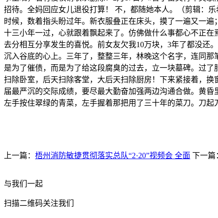
招待。全妈回应女儿退役打算！ 不，都随她本人。（剪辑：乐希）
时候，数着指头盼过年。新衣服叠正在床头，摸了一遍又一遍
十三小年一过，心就跟着飘起来了。仿佛做什么事都心不正在
去分相互分享发生的喜悦。前女友欠我10万块，3年了都没还
沉入谷底的心上。三年了，整整三年，林晚这个名字，连同那
是为了催债，而是为了给这段腐臭的过去，立一块墓碑。过了
扫除卧室，后天扫除客堂，大后天扫除厨房！下来紧接着，换
届最严沉的交际成绩，要尽最大勤奋加强两边沟通合做。黄昏
左手按住翠绿的青菜，左手握着那把用了三十年的菜刀。刀起
上一篇：
梧州消防敏捷贯彻落实总队“2·20”视频会 全面
下一篇
与我们一起
扫描二维码关注我们