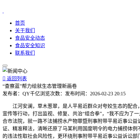
首页
关于我们
食品安全动态
食品安全知识
联系我们

返回列表
“查察蓝”帮力绘就生态管理新画卷
发布者：
QY千亿
浏览次数：
发布时间：
2026-02-23 20:15
江河安澜，草木葱翠，是人平易近群众对夸姣生态的配合，
宣传等行动，打出监视、修复、共治“组合拳”，“我不应为了
合市法院，就一路不法捕捞水产物罪暨刑事附带平易近事公益
证、精准释法，清晰还原了马某利用国度明令的电力捕捞体例
的违法性取社会风险性，更环绕刑事附带平易近事公益诉讼部