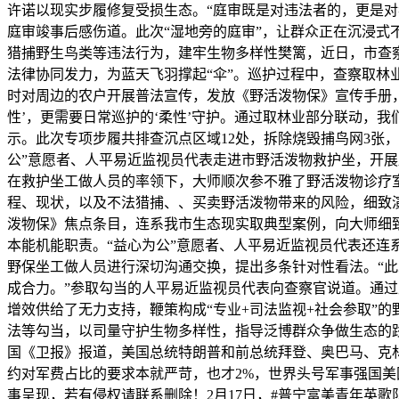
许诺以现实步履修复受损生态。“庭审既是对违法者的，更是对
庭审竣事后感伤道。此次“湿地旁的庭审”，让群众正在沉浸
猎捕野生鸟类等违法行为，建牢生物多样性樊篱，近日，市查
法律协同发力，为蓝天飞羽撑起“伞”。巡护过程中，查察取林
时对周边的农户开展普法宣传，发放《野活泼物保》宣传手册，
性’，更需要日常巡护的‘柔性’守护。通过取林业部分联动，
示。此次专项步履共排查沉点区域12处，拆除烧毁捕鸟网3张
公”意愿者、人平易近监视员代表走进市野活泼物救护坐，开
在救护坐工做人员的率领下，大师顺次参不雅了野活泼物诊疗
程、现状，以及不法猎捕、、买卖野活泼物带来的风险，细致
泼物保》焦点条目，连系我市生态现实取典型案例，向大师细
本能机能职责。“益心为公”意愿者、人平易近监视员代表还连系
野保坐工做人员进行深切沟通交换，提出多条针对性看法。“
成合力。”参取勾当的人平易近监视员代表向查察官说道。通
增效供给了无力支持，鞭策构成“专业+司法监视+社会参取”
法等勾当，以司量守护生物多样性，指导泛博群众争做生态的践
国《卫报》报道，美国总统特朗普和前总统拜登、奥巴马、克林顿
约对军费占比的要求本就严苛，也才2%，世界头号军事强国
事呈现，若有侵权请联系删除！2月17日，#普宁富美青年英