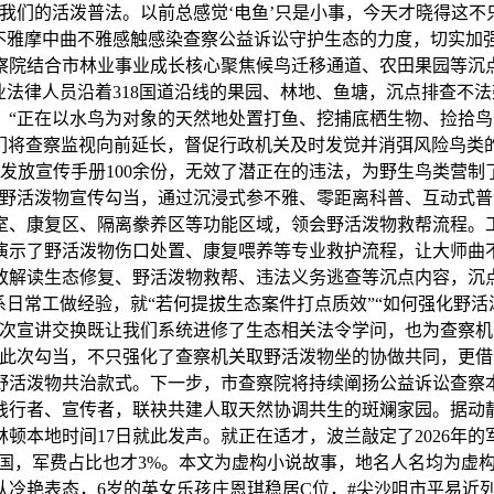
我们的活泼普法。以前总感觉‘电鱼’只是小事，今天才晓得这不
式不雅摩中曲不雅感触感染查察公益诉讼守护生态的力度，切实加
察院结合市林业事业成长核心聚焦候鸟迁移通道、农田果园等沉点
业法律人员沿着318国道沿线的果园、林地、鱼塘，沉点排查不
“正在以水鸟为对象的天然地处置打鱼、挖捕底栖生物、捡拾鸟蛋
我们将查察监视向前延长，督促行政机关及时发觉并消弭风险鸟类
，发放宣传手册100余份，无效了潜正在的违法，为野生鸟类营
展野活泼物宣传勾当，通过沉浸式参不雅、零距离科普、互动式
室、康复区、隔离豢养区等功能区域，领会野活泼物救帮流程。
演示了野活泼物伤口处置、康复喂养等专业救护流程，让大师曲
致解读生态修复、野活泼物救帮、违法义务逃查等沉点内容，沉
日常工做经验，就“若何提拔生态案件打点质效”“如何强化野活
此次宣讲交换既让我们系统进修了生态相关法令学问，也为查察
过此次勾当，不只强化了查察机关取野活泼物坐的协做共同，更
的野活泼物共治款式。下一步，市查察院将持续阐扬公益诉讼查
行者、宣传者，联袂共建人取天然协调共生的斑斓家园。据动静，
本地时间17日就此发声。就正在适才，波兰敲定了2026年的军
美国，军费占比也才3%。本文为虚构小说故事，地名人名均为虚
歌队冷艳表态，6岁的英女乐孩庄恩琪稳居C位，#尖沙咀市平易