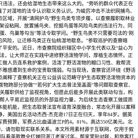
只违法，还会给湿地生态带来这么大的。”旁听的群众代表正在
强了对湿地的法令认识取义务认识。为峻厉冲击不法织网捕鸟、
区域，开展“清网护鸟”野生鸟类专项步履，以查察履职取林业
法架设粘网、放置捕鸟夹、挖掘鸟蛋等风险鸟类的违法行为，同
、鸟巢等勾当”等法令取学问。“野生鸟类不只需要司法的‘刚
的风险，让迁移鸟类正在仙桃湿地歇息。”参取巡护的查察暗
制了平安的。近日，市查察院组织辖区中小学生代表以及“益心为
普法，让大师正在实践中进修野活泼物学问，厚植生态情怀。正
工做人员连系救护案例，活泼了野活泼物的糊口习性、救帮流
不雅感遭到生命的宝贵取懦弱。勾当现场，查察官还环绕《野活
点阐释了查察机关正在公益诉讼范畴守护生态取野活泼物资本的
泼物跨部分协做”“若何扩大生态普法笼盖面”等问题取查察官、
机关履职供给了监视视角，但愿此后能多开展此类联动勾当，构
借帮人平易近监视员的外部监视力量，为后续生态查察工做提质
察本能机能，把生态取普法宣布道育深度融合，常态化开展以案释
美国出名活动杰西·杰克逊17日正在归天，享年84岁。据英
费预算，军费占比曲逼波兰P的4。81%，高达550亿美元。北
构，请勿取现实联系关系。本文所用素材源于互联网，仅用于叙
近列队看英歌舞全红婵回湛江老家过年，帮家里贴对联，和旅客打