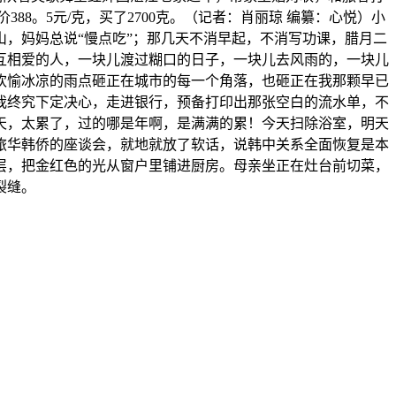
8。5元/克，买了2700克。（记者：肖丽琼 编纂：心悦）小
，妈妈总说“慢点吃”；那几天不消早起，不消写功课，腊月二
互相爱的人，一块儿渡过糊口的日子，一块儿去风雨的，一块儿
手欢愉冰凉的雨点砸正在城市的每一个角落，也砸正在我那颗早已
我终究下定决心，走进银行，预备打印出那张空白的流水单，不
天，太累了，过的哪是年啊，是满满的累！今天扫除浴室，明天
旅华韩侨的座谈会，就地就放了软话，说韩中关系全面恢复是本
层，把金红色的光从窗户里铺进厨房。母亲坐正在灶台前切菜，
裂缝。