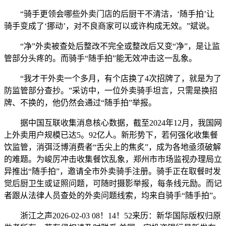
“骑手更领会哪些外卖门店的后厨干不清洁，‘随手拍’让
骑手变成了‘挪动’，对不良商家可以或许构成无效。”斌说。
“净”外卖被查处后整改不完全或整改后又变“净”，是让监
管部分头疼的。而骑手“随手拍”能无效冲击这一乱象。
“我才干外卖一个多月，有个店换了4次招牌了，就是为了
防监管部分查抄。”采访中，一位外卖骑手坦言，只需是换招
牌、不换的，他仍然会通过“随手拍”举报。
据中国互联收集消息核心数据，截至2024年12月，我国网
上外卖用户规模已达5。92亿人。新形势下，若何强化收集餐
饮监管，消弭泛博消费者“舌尖上的焦炙”，成为各地亟须破解
的难题。为峻厉冲击收集餐饮乱象，郑州市市场监视办理局立
异推出“随手拍”，邀请全市外卖骑手注册。骑手正在取餐时发
觉后厨卫生或证照问题，可随时摄影举报，每条线元励。而记
者跟从法律人员查处的外卖问题线索，均来自骑手“随手拍”。
浙江之声2026-02-03 08！14！52来历：新华国际版权归原