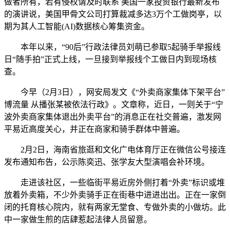
做者所有，若有侵权请及时联系 美国一家投资银行最新发布
的演讲说，美国甲骨文公司打算裁减多达3万个工做岗亭，以
期为其人工智能(AI)数据核心筹集资金。
本年以来，“90后”行政法律员刘萌已参取5起骑手举报线
日“随手拍”正式上线，一旦接到举报线个工做日内到现场核
查。
今早（2月3日），网安局发文《“外卖商家集体下架平台”
博流量 从播张某被依法行政》。文章称，近日，一则关于“宁
波外卖商家集体退出外卖平台”的消息正在社交普遍，激发网
平易近高度关心，并正在商家和骑手群体中普遍。
2月2日，海南省旅逛和文化广电体育厅正在微信公号接连
发布通知布告，公示陈奕迅、张学友大型演唱会补环境。
走进该社区，一些临街平易近房外侧打着“外卖”标识或堆
放着外卖箱，不少外卖骑手正在街巷中进进出出。正在一家倒
闭的托育核心院内，就有两家无堂食、专做外卖的小做坊。此
中一家做生煎的店肆惹起法律人员留意。