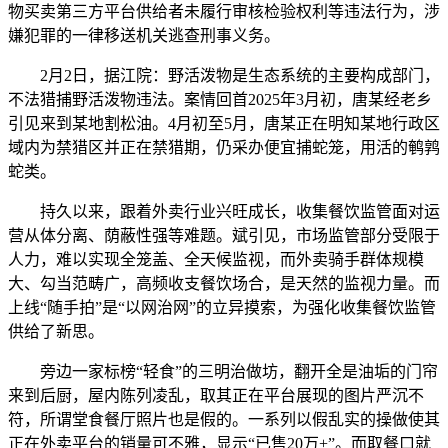
物买卖第三方平台供给者未履行审核检验权利等违法行为，涉
嫌犯罪的一律移送机关逃查刑事义务。
2月2日，据江院：野活泼物是生态系统的主要构成部门，
不法猎捕野活泼物违法。案情回首2025年3月初，唐某经老乡
引见来到某地割松油。4月初至5月，唐某正在明知某地行政区
域内为禁猎区并正在禁猎期，仍采办便宜捕蛇笼，用活的鹌鹑
蛇类。
持久以来，跟着外卖行业兴旺成长，收集餐饮监管面对运
营从体分离、荫蔽性强等难题。斌引见，市场监管部分受限于
人力，难以实现全笼盖、全天候监视，而外卖骑手群体规模
大、勾当范畴广，高频收支餐饮场合，是天然的监视力量。而
上线“随手拍”是“以网治网”的立异摸索，为强化收集餐饮监管
供给了新思。
旁边一家标榜“轻食”的三明治做坊，翻开全是油垢的门帘
来到后厨，屋内陈列凌乱，取其正在平台展现的图片严沉不
符，所谓堂食餐厅照片也是假的。一系列以假乱实的操做使其
正在外卖平台的销量可不雅，显示“已售20万+”。而取餐口就