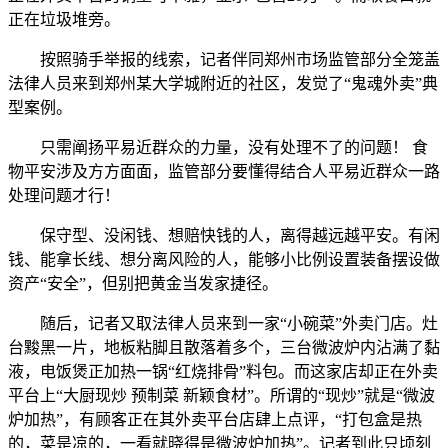
正在垃圾堆旁。
按照骑手举报的线索，记者伴同郑州市场监管部分全笼盖
法律人员来到郑州某大学城附近的社区，发觉了“鬼魂外卖”典
型案例。
只需阐扬平易近群众的力量，没有处理不了的问题！ 食
物平安涉及方方面面，监管部分要懂得结合人平易近群众一路
处理问题才行！
保守型、没闲钱、想赔快钱的人，离得越远越平安。有闲
钱、能拿长线、想分离风险的人，能够小比例设置装备摆设做
资产“安全”，但别把黄金当发家捷径。
随后，记者又取法律人员来到一家“小碗菜”外卖门店。灶
台黢黑一片，地板粘脚且散落着多个，三台微波炉内沾满了黏
液，电饭煲正加热一锅“红烧排骨”料包。而这家店却正在外卖
平台上“大厨现炒 预制菜 新颖食材”。所谓的“现炒”就是“微波
炉加热”，有顾客正在其外卖平台店肆上点评，“打包盒是热
的，菜是凉的，一看就晓得是微波炉加热”。记者到此只顷刻