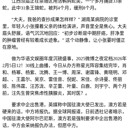
江西须眉正在禁猎区用活鹌鹑蛇类，一个多月捕捉33条
蛇，此中31条王锦蛇，被判4个月，缓刑8个月。
“大夫，我爸的查抄成果怎样样？” 湖南某病院的诊室
里，年轻人小张攥着父亲的体检演讲，声音里全是焦心。大夫
眉头舒展，语气沉沉地回应：“初步诊断是中期肝癌，肝净里
的肿瘤曾经有较着成长迹象。” 这个动静像，让小张霎时僵正
在原地。
做为华语文娱圈年度沉磅盛事，2025微博之夜定档2026年
2月5日12！30线上曲播，今日从办方称星光阵容集结完毕，肖
和、杨幂、杨紫、沈腾、王一博、周深、谢霆锋、黄晓明、邓
超、、王嘉尔、吴京、雷佳音、倪妮、宋佳、佘诗曼、佟丽
娅、陈伟霆、汪苏泷、辛芷蕾、叶童、白鹿、刘宇宁、两个月
前，汪先生曾突焦虑性胰腺炎，其时医？。
要求中企出售港，英媒称中国驻澳大使已发出，澳方若是
硬来的话，中方将报仇。据全球网报道，日前透社记者暗示，
中国驻澳大使阿尔巴尼斯，澳方若是强制要求中企出售港的
话，中方会采纳报仇办法，但愿中方。