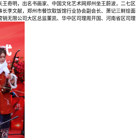
长王奇明，出名书画家、中国文化艺术网郑州坐王蔚波，二七区
事长李文献，郑州市餐饮取饭馆行业协会副会长、萧记三鲜烩面
营销无限公司大区总监董凯、华中区司理周开国、河南省区司理