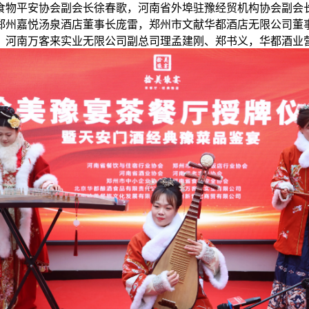
食物平安协会副会长徐春歌，河南省外埠驻豫经贸机构协会副会
郑州嘉悦汤泉酒店董事长庞雷，郑州市文献华都酒店无限公司董
，河南万客来实业无限公司副总司理孟建刚、郑书义，华都酒业