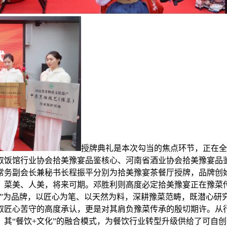
授牌典礼是本次勾当的焦点环节，正在全
取饭馆行业协会拾美豫宴品鉴核心、河南省酒业协会拾美豫宴品
常务副会长兼秘书长程振平分别为拾美豫宴茶餐厅授牌，品牌创
、菜美、人美，将来可期。邓胜利则高度必定拾美豫宴正在豫菜
味”为品牌，以匠心为笔、以天然为料，深耕豫菜范畴，既潜心研
取匠心苦守的高度承认，更是对其肩负豫菜传承的殷切期许。从
其“餐饮+文化”的融合模式，为餐饮行业转型升级供给了可自