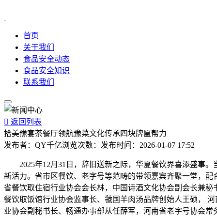
首页
关于我们
食品安全动态
食品安全知识
联系我们

返回列表
拾美豫宴茶餐厅领航豫菜文化传承四块牌匾帮力
发布者：
QY千亿
浏览次数：
发布时间：
2026-01-07 17:52
2025年12月31日，辞旧送新之际，华夏餐饮界喜添盛事
新活力。省市区餐饮、老字号等范畴的带领嘉宾齐聚一堂，配
省餐饮取住宿行业协会会长林，中国诗酒文化协会副会长兼秘
餐饮取饭馆行业协会监事长、虢国羊肉汤品牌创始人王硕， 
业协会副秘书长、畅通办事部从任薛军，河南省老字号协会常