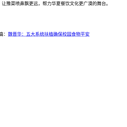
，让豫菜喷鼻飘更远，帮力华夏餐饮文化更广漠的舞台。
篇：
魏晋华：五大系统扶植确保校园食物平安