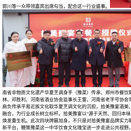
郭川等一众带领嘉宾出席勾当，配合这一行业盛事。
南省非物质文化遗产华夏烹调身手（豫菜）传承、郑州市餐饮
林、邓胜利、河南省酒业协会监事长王雷、河南省老字号协会
肩负传承平易近族文化取华夏烹调文化的沉担，拾美豫宴酒美
融合，为行业成长树立标杆。拾美豫宴以“源于天然、回归本
焕发重生机。此次四块牌匾加身，不只是对拾美豫宴品牌实力
新平台，鞭策豫菜这一中华饮食文化瑰宝进一步走进公共视野。