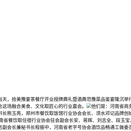
。当天，拾美豫宴茶餐厅开业授牌典礼暨酒典范豫菜品鉴宴隆沉
合这场融合美食、文化取匠心的行业嘉会。
他们是：河南省商
书长熊玉亮，郑州市餐饮取饭馆行业协会会长、须水邓记品牌创
河南省餐饮取住宿行业协会驻会副会长安、蒋辉、刘志全、段玉宝
务副会长兼秘书长程振中，河南省老字号协会酒饮品畅通工做委