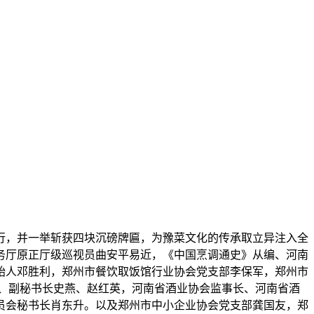
举行，并一举斩获四块沉磅牌匾，为豫菜文化的传承取立异注入全
务厅原正厅级巡视员曲安平易近，《中国烹调通史》从编、河南
始人邓胜利，郑州市餐饮取饭馆行业协会党支部李保军，郑州市
、副秘书长史燕、赵红英，河南省酒业协会监事长、河南省酒
员会秘书长肖东升。以及郑州市中小企业协会党支部龚国友，郑