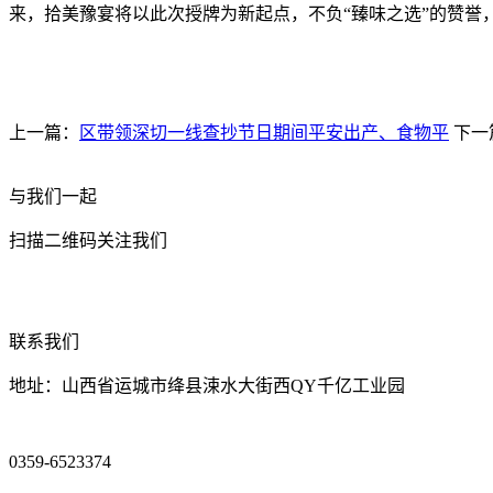
来，拾美豫宴将以此次授牌为新起点，不负“臻味之选”的赞誉
上一篇：
区带领深切一线查抄节日期间平安出产、食物平
下一
与我们一起
扫描二维码关注我们
联系我们
地址：山西省运城市绛县涑水大街西QY千亿工业园
0359-6523374