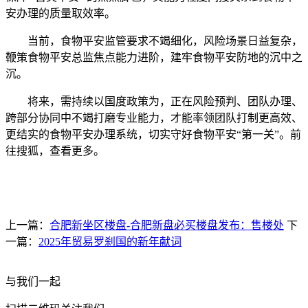
安办理的质量取效率。
当前，食物平安监管要求不竭细化，风险场景日益复杂，
鞭策食物平安总监焦点能力进阶，建牢食物平安防地的沉中之
沉。
将来，需持续以国度政策为，正在风险预判、团队办理、
跨部分协同中不竭打磨专业能力，才能率领团队打制更高效、
更结实的食物平安办理系统，切实守好食物平安“第一关”。前
往搜狐，查看更多。
上一篇：
合肥新坐区楼盘-合肥新盘必买楼盘发布：售楼处
下
一篇：
2025年贸易罗刹国的新年献词
与我们一起